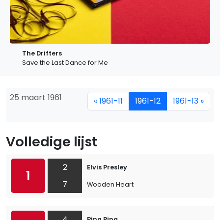
The Drifters
Save the Last Dance for Me
25 maart 1961
« 1961-11
1961-12
1961-13 »
Volledige lijst
2
Elvis Presley
1
7
Wooden Heart
4
Ping Ping