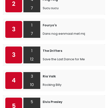
2
7
Sucu sucu
1
Fouryo's
3
7
Dans nog eenmaal met mij
1
The Drifters
3
12
Save the Last Dance for Me
3
Ria Valk
4
10
Rocking Billy
5
Elvis Presley
5