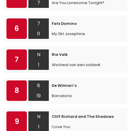
7
Are You Lonesome Tonight?
7
Fats Domino
6
11
My Girl Josephine
N
Ria Valk
7
1
Afscheid van een soldaat
8
De Wilmari’s
8
19
Barcelona
N
Cliff Richard and The Shadows
9
1
I Love You