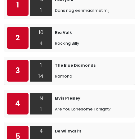
1
1
Dans nog eenmaal met mij
10
Ria Valk
2
4
Rocking Billy
1
The Blue Diamonds
3
14
Ramona
N
Elvis Presley
4
1
Are You Lonesome Tonight?
4
De Wilmari’s
5