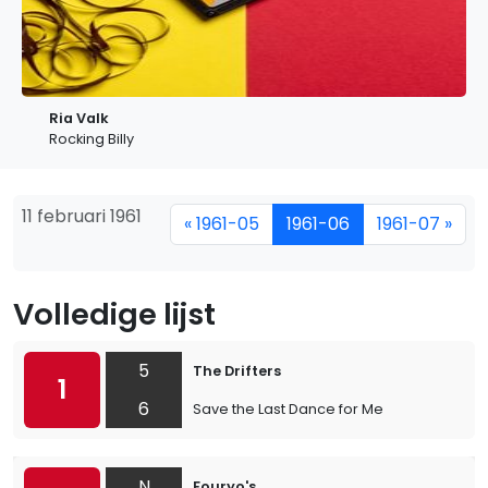
Ria Valk
Rocking Billy
11 februari 1961
« 1961-05
1961-06
1961-07 »
Volledige lijst
5
The Drifters
1
6
Save the Last Dance for Me
N
Fouryo's