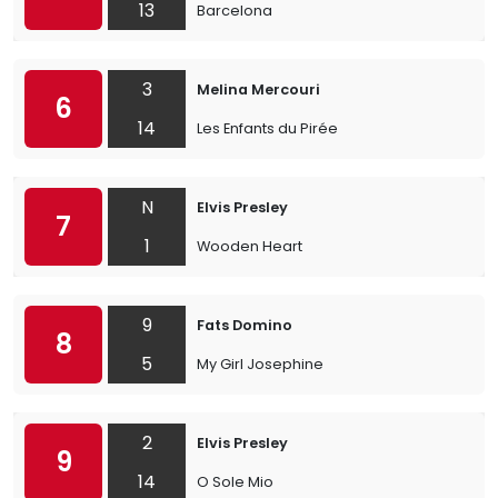
13
Barcelona
3
Melina Mercouri
6
14
Les Enfants du Pirée
N
Elvis Presley
7
1
Wooden Heart
9
Fats Domino
8
5
My Girl Josephine
2
Elvis Presley
9
14
O Sole Mio