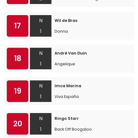
N
Wil de Bras
17
1
Donna
N
André Van Duin
18
1
Angelique
N
Imca Marina
19
1
Viva España
N
Ringo Starr
20
1
Back Off Boogaloo