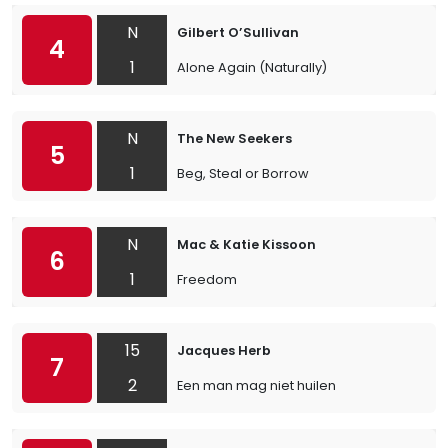
N
Gilbert O’Sullivan
4
1
Alone Again (Naturally)
N
The New Seekers
5
1
Beg, Steal or Borrow
N
Mac & Katie Kissoon
6
1
Freedom
15
Jacques Herb
7
2
Een man mag niet huilen