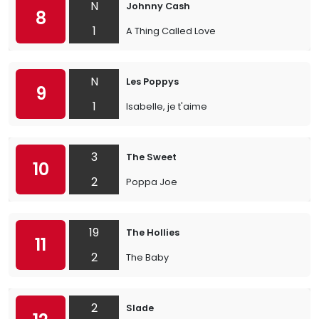
N
Johnny Cash
8
1
A Thing Called Love
N
Les Poppys
9
1
Isabelle, je t'aime
3
The Sweet
10
2
Poppa Joe
19
The Hollies
11
2
The Baby
2
Slade