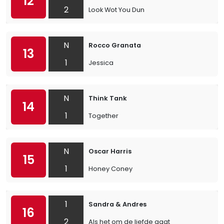
12
2
Look Wot You Dun
N
Rocco Granata
13
1
Jessica
N
Think Tank
14
1
Together
N
Oscar Harris
15
1
Honey Coney
1
Sandra & Andres
16
2
Als het om de liefde gaat