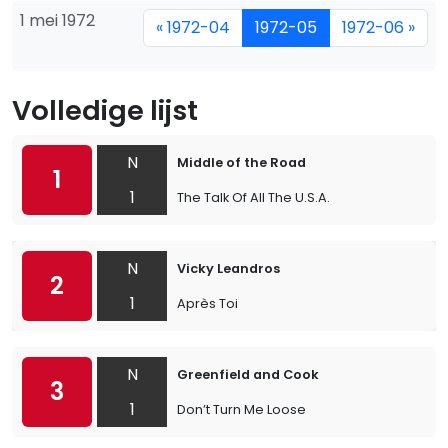
1 mei 1972
« 1972-04
1972-05
1972-06 »
Volledige lijst
N
Middle of the Road
1
1
The Talk Of All The U.S.A.
N
Vicky Leandros
2
1
Après Toi
N
Greenfield and Cook
3
1
Don’t Turn Me Loose