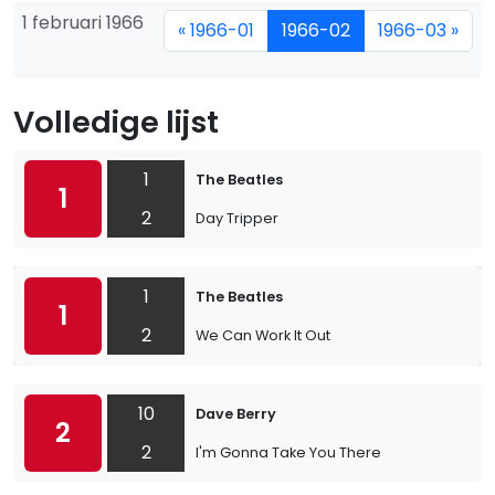
1 februari 1966
« 1966-01
1966-02
1966-03 »
Volledige lijst
1
The Beatles
1
2
Day Tripper
1
The Beatles
1
2
We Can Work It Out
10
Dave Berry
2
2
I'm Gonna Take You There