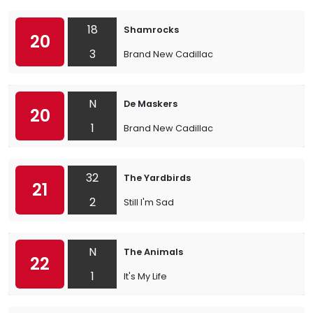
18
Shamrocks
20
3
Brand New Cadillac
N
De Maskers
20
1
Brand New Cadillac
32
The Yardbirds
21
2
Still I'm Sad
N
The Animals
22
1
It's My Life