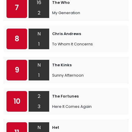
16
The Who
7
2
My Generation
N
Chris Andrews
8
1
To Whom It Concerns
N
The Kinks
9
1
Sunny Afternoon
2
The Fortunes
10
3
Here It Comes Again
N
Het