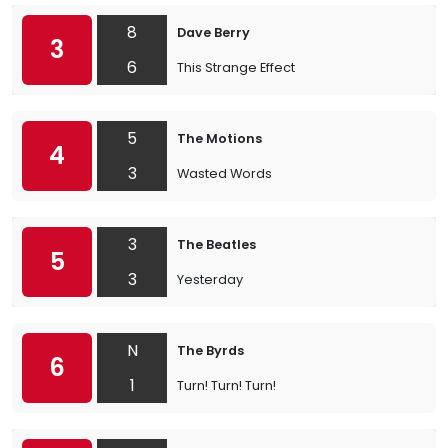
8
Dave Berry
3
6
This Strange Effect
5
The Motions
4
3
Wasted Words
3
The Beatles
5
3
Yesterday
N
The Byrds
6
1
Turn! Turn! Turn!