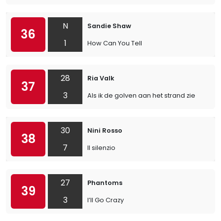
N
Sandie Shaw
36
1
How Can You Tell
28
Ria Valk
37
3
Als ik de golven aan het strand zie
30
Nini Rosso
38
7
Il silenzio
27
Phantoms
39
3
I’ll Go Crazy