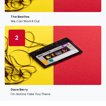
The Beatles
We Can Work It Out
2
Dave Berry
I'm Gonna Take You There