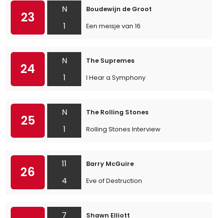
N
Boudewijn de Groot
23
1
Een meisje van 16
N
The Supremes
24
1
I Hear a Symphony
N
The Rolling Stones
25
1
Rolling Stones Interview
11
Barry McGuire
26
4
Eve of Destruction
7
Shawn Elliott