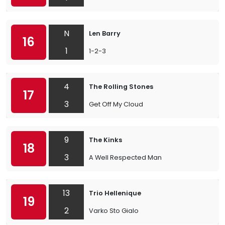
N
Len Barry
16
1
1-2-3
4
The Rolling Stones
17
3
Get Off My Cloud
9
The Kinks
18
3
A Well Respected Man
13
Trio Hellenique
19
2
Varko Sto Gialo