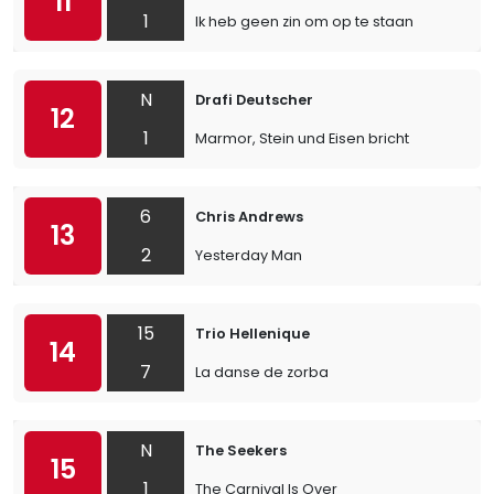
11
1
Ik heb geen zin om op te staan
N
Drafi Deutscher
12
1
Marmor, Stein und Eisen bricht
6
Chris Andrews
13
2
Yesterday Man
15
Trio Hellenique
14
7
La danse de zorba
N
The Seekers
15
1
The Carnival Is Over