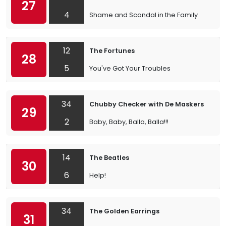
27
4
Shame and Scandal in the Family
12
The Fortunes
28
5
You've Got Your Troubles
34
Chubby Checker with De Maskers
29
2
Baby, Baby, Balla, Balla!!!
14
The Beatles
30
6
Help!
34
The Golden Earrings
31