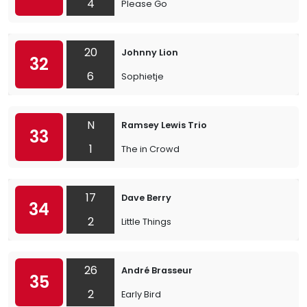
4
Please Go
20
Johnny Lion
32
6
Sophietje
N
Ramsey Lewis Trio
33
1
The in Crowd
17
Dave Berry
34
2
Little Things
26
André Brasseur
35
2
Early Bird