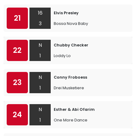
16
Elvis Presley
21
3
Bossa Nova Baby
N
Chubby Checker
22
1
Loddy Lo
N
Conny Froboess
23
1
Drei Musketiere
N
Esther & Abi Ofarim
24
1
One More Dance