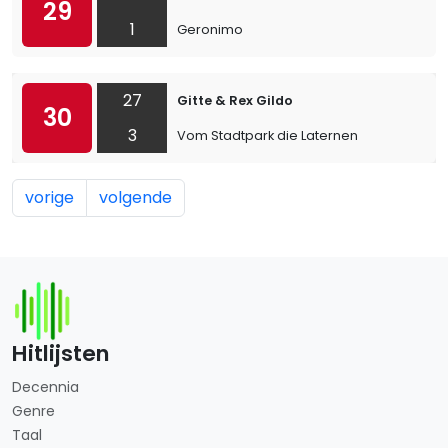
29
1
Geronimo
27
Gitte & Rex Gildo
30
3
Vom Stadtpark die Laternen
vorige
volgende
Hitlijsten
Decennia
Genre
Taal