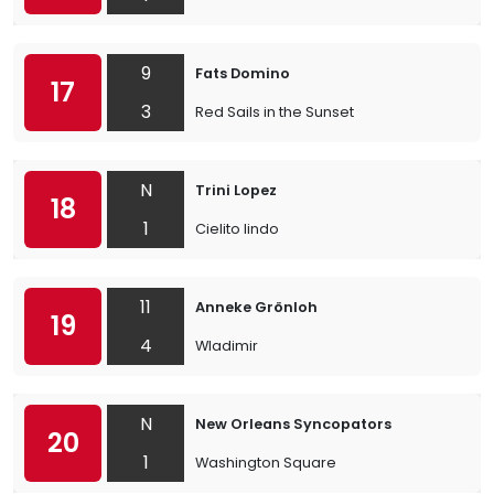
9
Fats Domino
17
3
Red Sails in the Sunset
N
Trini Lopez
18
1
Cielito lindo
11
Anneke Grönloh
19
4
Wladimir
N
New Orleans Syncopators
20
1
Washington Square