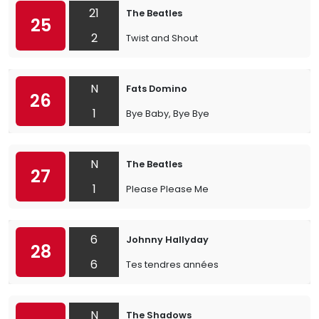
21
The Beatles
25
2
Twist and Shout
N
Fats Domino
26
1
Bye Baby, Bye Bye
N
The Beatles
27
1
Please Please Me
6
Johnny Hallyday
28
6
Tes tendres années
N
The Shadows