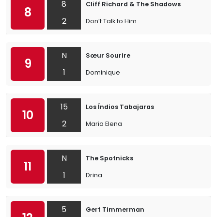
8
Cliff Richard & The Shadows
8
2
Don’t Talk to Him
N
Sœur Sourire
9
1
Dominique
15
Los Índios Tabajaras
10
2
Maria Elena
N
The Spotnicks
11
1
Drina
5
Gert Timmerman