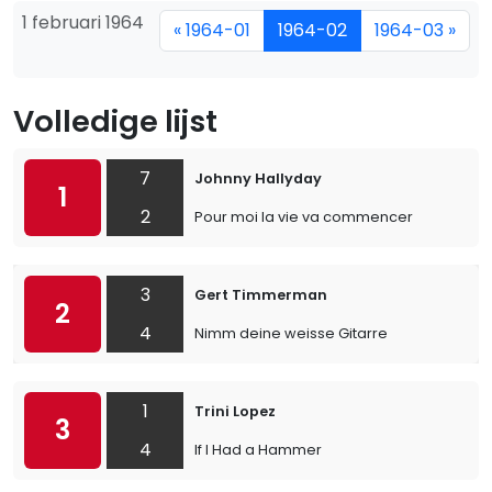
1 februari 1964
« 1964-01
1964-02
1964-03 »
Volledige lijst
7
Johnny Hallyday
1
2
Pour moi la vie va commencer
3
Gert Timmerman
2
4
Nimm deine weisse Gitarre
1
Trini Lopez
3
4
If I Had a Hammer