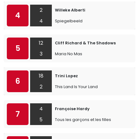
2
Willeke Alberti
4
4
Spiegelbeeld
12
Cliff Richard & The Shadows
5
3
Maria No Mas
18
Trini Lopez
6
2
This Land Is Your Land
4
Françoise Hardy
7
5
Tous les garçons et les filles