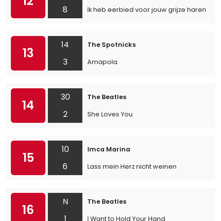
12
8
Ik heb eerbied voor jouw grijze haren
14
The Spotnicks
13
3
Amapola
30
The Beatles
14
2
She Loves You
10
Imca Marina
15
6
Lass mein Herz nicht weinen
N
The Beatles
16
1
I Want to Hold Your Hand