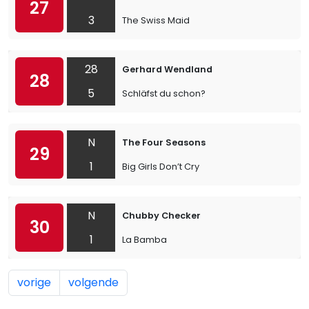
27
3
The Swiss Maid
28
Gerhard Wendland
28
5
Schläfst du schon?
N
The Four Seasons
29
1
Big Girls Don’t Cry
N
Chubby Checker
30
1
La Bamba
vorige
volgende