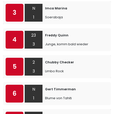
N
Imca Marina
3
1
Soerabaja
23
Freddy Quinn
4
3
Junge, komm bald wieder
2
Chubby Checker
5
3
Limbo Rock
N
Gert Timmerman
6
1
Blume von Tahiti