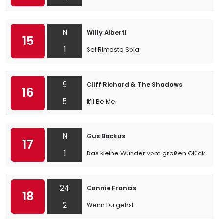
N
Willy Alberti
15
1
Sei Rimasta Sola
9
Cliff Richard & The Shadows
16
5
It’ll Be Me
N
Gus Backus
17
1
Das kleine Wunder vom großen Glück
24
Connie Francis
18
2
Wenn Du gehst