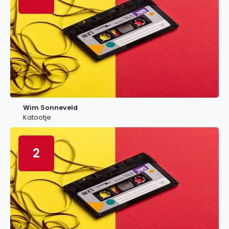
Wim Sonneveld
Katootje
2