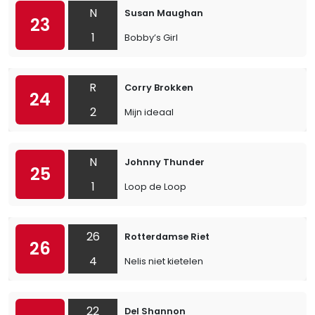
N
Susan Maughan
23
1
Bobby’s Girl
R
Corry Brokken
24
2
Mijn ideaal
N
Johnny Thunder
25
1
Loop de Loop
26
Rotterdamse Riet
26
4
Nelis niet kietelen
22
Del Shannon