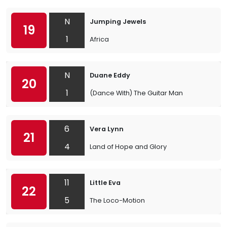
N
Jumping Jewels
19
1
Africa
N
Duane Eddy
20
1
(Dance With) The Guitar Man
6
Vera Lynn
21
4
Land of Hope and Glory
11
Little Eva
22
5
The Loco-Motion