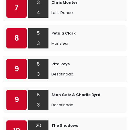
3
Chris Montez
7
4
Let’s Dance
5
Petula Clark
8
3
Monsieur
8
Rita Reys
9
3
Desafinado
8
Stan Getz & Charlie Byrd
9
3
Desafinado
20
The Shadows