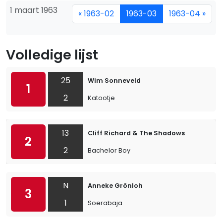
1 maart 1963
« 1963-02
1963-03
1963-04 »
Volledige lijst
25
Wim Sonneveld
1
2
Katootje
13
Cliff Richard & The Shadows
2
2
Bachelor Boy
N
Anneke Grönloh
3
1
Soerabaja