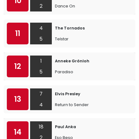
10
2
Dance On
4
The Tornados
11
5
Telstar
1
Anneke Grönloh
12
5
Paradiso
7
Elvis Presley
13
4
Return to Sender
18
Paul Anka
14
2
Eso Beso