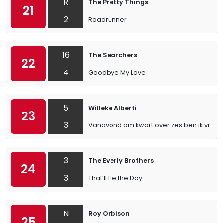
R
The Pretty Things
21
2
Roadrunner
16
The Searchers
22
4
Goodbye My Love
5
Willeke Alberti
23
3
Vanavond om kwart over zes ben ik vrij
3
The Everly Brothers
24
3
That’ll Be the Day
N
Roy Orbison
25