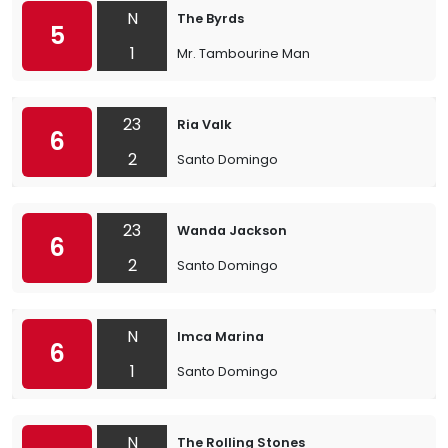
N
The Byrds
5
1
Mr. Tambourine Man
23
Ria Valk
6
2
Santo Domingo
23
Wanda Jackson
6
2
Santo Domingo
N
Imca Marina
6
1
Santo Domingo
N
The Rolling Stones