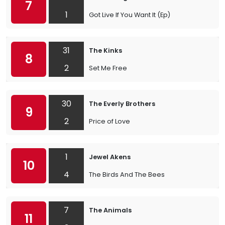
7
1
Got Live If You Want It (Ep)
31
The Kinks
8
2
Set Me Free
30
The Everly Brothers
9
2
Price of Love
1
Jewel Akens
10
4
The Birds And The Bees
7
The Animals
11