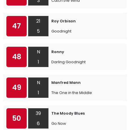
3
Catch the Wind
21
Roy Orbison
47
5
Goodnight
N
Ronny
48
1
Darling Goodnight
N
Manfred Mann
49
1
The One in the Middle
39
The Moody Blues
50
6
Go Now