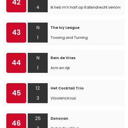
42
4
Ik heb m’n hart op Katendrecht verloren
N
The Ivy League
43
1
Tossing and Turning
N
Rein de Vries
44
1
Arm en rijk
12
Het Cocktail Trio
45
3
Vlooiencircus
25
Donovan
46