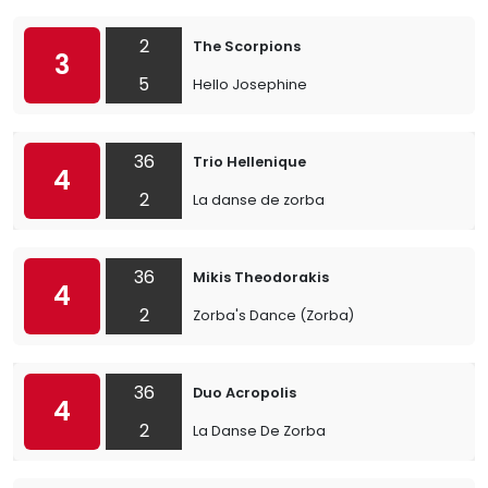
2
The Scorpions
3
5
Hello Josephine
36
Trio Hellenique
4
2
La danse de zorba
36
Mikis Theodorakis
4
2
Zorba's Dance (Zorba)
36
Duo Acropolis
4
2
La Danse De Zorba