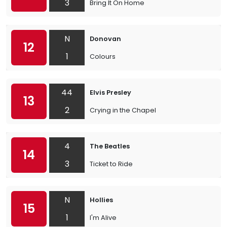
3
Bring It On Home
N
Donovan
12
1
Colours
44
Elvis Presley
13
2
Crying in the Chapel
4
The Beatles
14
3
Ticket to Ride
N
Hollies
15
1
I'm Alive