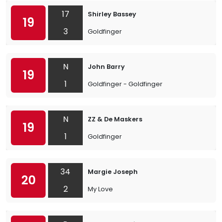
17
Shirley Bassey
19
3
Goldfinger
N
John Barry
19
1
Goldfinger - Goldfinger
N
ZZ & De Maskers
19
1
Goldfinger
34
Margie Joseph
20
2
My Love