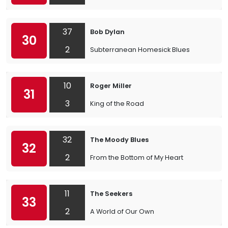
37
Bob Dylan
30
2
Subterranean Homesick Blues
10
Roger Miller
31
3
King of the Road
32
The Moody Blues
32
2
From the Bottom of My Heart
11
The Seekers
33
2
A World of Our Own