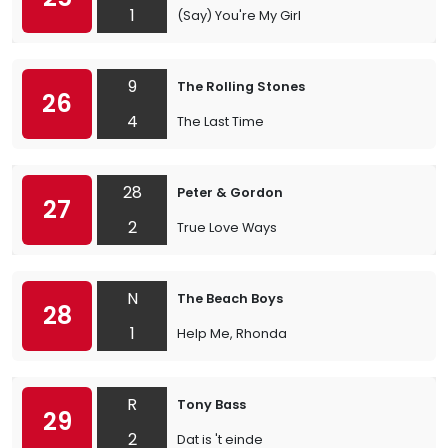
1
(Say) You're My Girl
9
The Rolling Stones
26
4
The Last Time
28
Peter & Gordon
27
2
True Love Ways
N
The Beach Boys
28
1
Help Me, Rhonda
R
Tony Bass
29
2
Dat is 't einde