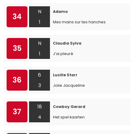
N
Adamo
34
1
Mes mains sur tes hanches
N
Claudia Sylva
35
1
J’ai pleuré
6
Lucille Starr
36
3
Jolie Jacqueline
18
Cowboy Gerard
37
4
Het spel kaarten