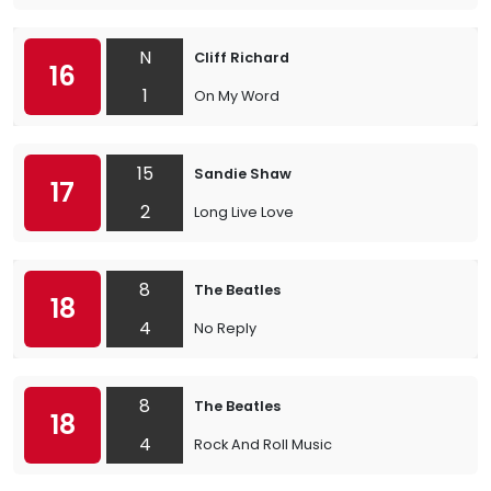
N
Cliff Richard
16
1
On My Word
15
Sandie Shaw
17
2
Long Live Love
8
The Beatles
18
4
No Reply
8
The Beatles
18
4
Rock And Roll Music