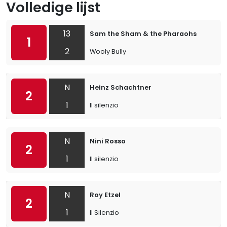
Volledige lijst
13
Sam the Sham & the Pharaohs
1
2
Wooly Bully
N
Heinz Schachtner
2
1
Il silenzio
N
Nini Rosso
2
1
Il silenzio
N
Roy Etzel
2
1
Il Silenzio