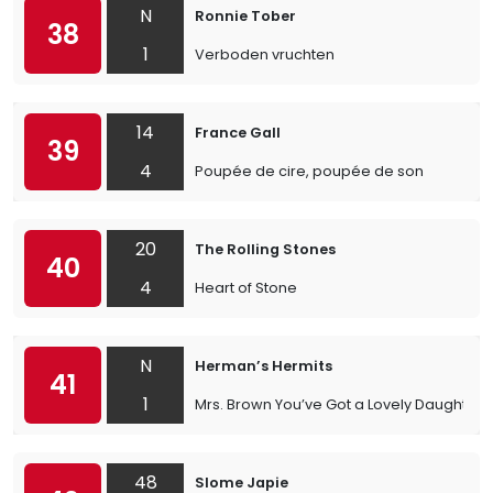
N
Ronnie Tober
38
1
Verboden vruchten
14
France Gall
39
4
Poupée de cire, poupée de son
20
The Rolling Stones
40
4
Heart of Stone
N
Herman’s Hermits
41
1
Mrs. Brown You’ve Got a Lovely Daughter
48
Slome Japie