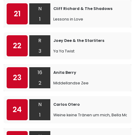
N
Cliff Richard & The Shadows
21
1
Lessons in Love
R
Joey Dee & the Starliters
22
3
Ya Ya Twist
16
Anita Berry
23
2
Middellandse Zee
N
Carlos Otero
24
1
Weine keine Tränen um mich, Bella Maria