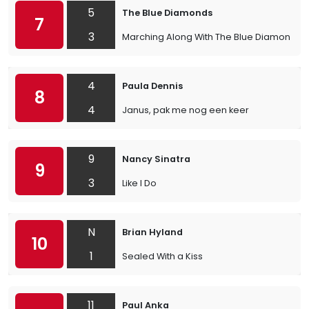
5
The Blue Diamonds
7
3
Marching Along With The Blue Diamonds
4
Paula Dennis
8
4
Janus, pak me nog een keer
9
Nancy Sinatra
9
3
Like I Do
N
Brian Hyland
10
1
Sealed With a Kiss
11
Paul Anka