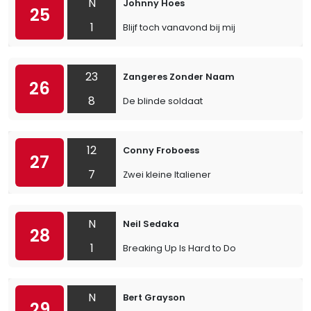
N
Johnny Hoes
25
1
Blijf toch vanavond bij mij
23
Zangeres Zonder Naam
26
8
De blinde soldaat
12
Conny Froboess
27
7
Zwei kleine Italiener
N
Neil Sedaka
28
1
Breaking Up Is Hard to Do
N
Bert Grayson
29