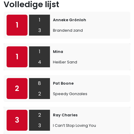
Volledige lijst
1
Anneke Grönloh
1
3
Brandend zand
1
Mina
1
4
Heißer Sand
8
Pat Boone
2
2
Speedy Gonzales
2
Ray Charles
3
3
I Can’t Stop Loving You