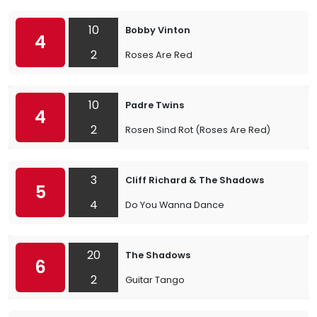
10
Bobby Vinton
4
2
Roses Are Red
10
Padre Twins
4
2
Rosen Sind Rot (Roses Are Red)
3
Cliff Richard & The Shadows
5
4
Do You Wanna Dance
20
The Shadows
6
2
Guitar Tango