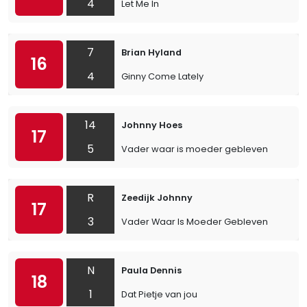
4
Let Me In
7
Brian Hyland
16
4
Ginny Come Lately
14
Johnny Hoes
17
5
Vader waar is moeder gebleven
R
Zeedijk Johnny
17
3
Vader Waar Is Moeder Gebleven
N
Paula Dennis
18
1
Dat Pietje van jou