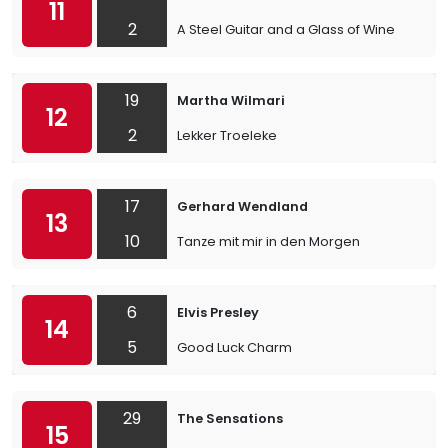
11
2
A Steel Guitar and a Glass of Wine
19
Martha Wilmari
12
2
Lekker Troeleke
17
Gerhard Wendland
13
10
Tanze mit mir in den Morgen
6
Elvis Presley
14
5
Good Luck Charm
29
The Sensations
15