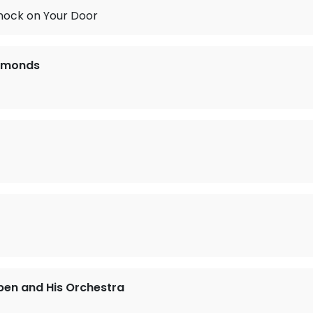
nock on Your Door
iamonds
ben and His Orchestra