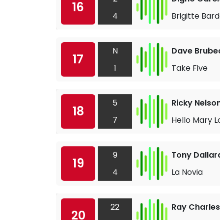
16
4
Brigitte Bar
N
Dave Brube
17
1
Take Five
5
Ricky Nelso
18
7
Hello Mary L
9
Tony Dallar
19
4
La Novia
22
Ray Charles
20