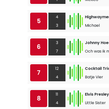
4
Highwayme
5
3
Michael
3
Johnny Hoe
6
7
Och was ik m
12
Cocktail Tri
7
4
Batje Vier
11
Elvis Presley
8
4
Little Sister