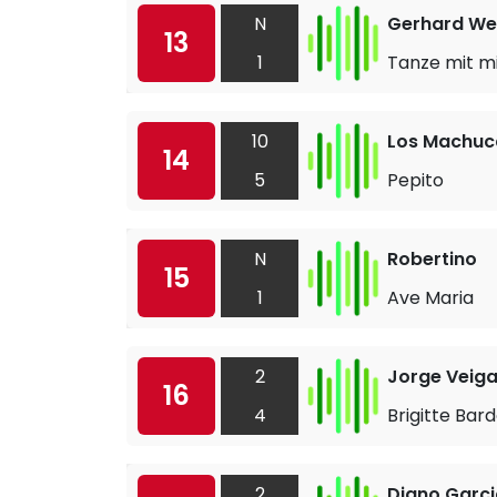
N
Gerhard We
13
1
Tanze mit m
10
Los Machu
14
5
Pepito
N
Robertino
15
1
Ave Maria
2
Jorge Veig
16
4
Brigitte Bar
2
Digno Garci