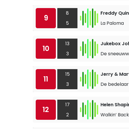
8
Freddy Qui
9
5
La Paloma
13
Jukebox Jo
10
3
De sneeuww
15
Jerry & Mar
11
3
De bedelaar 
17
Helen Shapi
12
2
Walkin’ Back