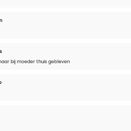
n
s
aar bij moeder thuis gebleven
o