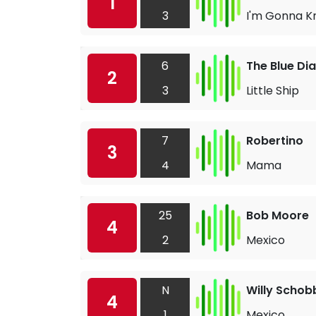
1
3
I'm Gonna K
6
The Blue D
2
3
Little Ship
7
Robertino
3
4
Mama
25
Bob Moore
4
2
Mexico
N
Willy Schob
4
1
Mexico