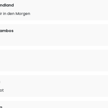
ndland
ir in den Morgen
cambos
a
dot
a