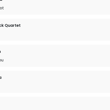
dot
ck Quartet
n
ou
a