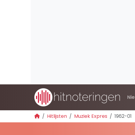
Ni
Hitlijsten
Muziek Expres
1962-01