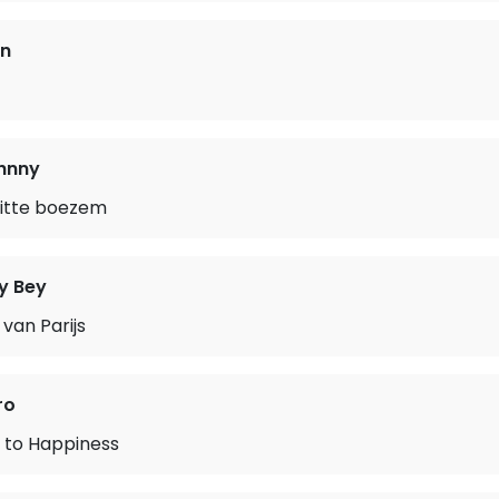
nn
hnny
itte boezem
y Bey
van Parijs
ro
 to Happiness