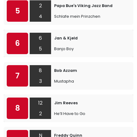
2
Papa Bue's Viking Jazz Band
5
4
Schlafe mein Prinzchen
6
Jan & Kjeld
6
5
Banjo Boy
8
Bob Azzam
7
3
Mustapha
12
Jim Reeves
8
2
He’ll Have to Go
N
Freddy Quinn