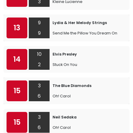
3
Kleine Lucienne
9
Lydia & Her Melody Strings
13
9
Send Me the Pillow You Dream On
10
Elvis Presley
14
2
Stuck On You
3
The Blue Diamonds
15
6
Oh! Carol
3
Neil Sedaka
15
6
Oh! Carol