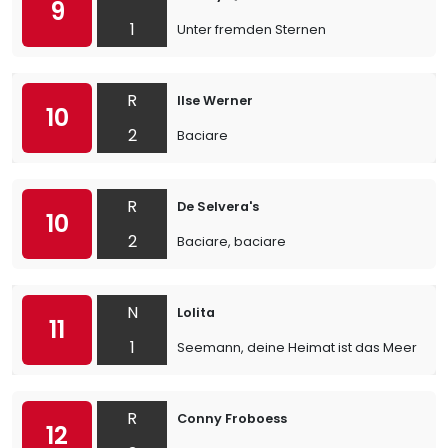
9
1
Unter fremden Sternen
R
Ilse Werner
10
2
Baciare
R
De Selvera's
10
2
Baciare, baciare
N
Lolita
11
1
Seemann, deine Heimat ist das Meer
R
Conny Froboess
12