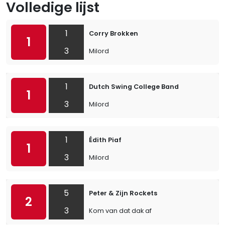
Volledige lijst
1
Corry Brokken
1
3
Milord
1
Dutch Swing College Band
1
3
Milord
1
Édith Piaf
1
3
Milord
5
Peter & Zijn Rockets
2
3
Kom van dat dak af