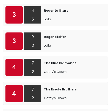
4
Regento Stars
3
5
Laila
R
Regenpfeifer
3
2
Laila
7
The Blue Diamonds
4
2
Cathy's Clown
7
The Everly Brothers
4
2
Cathy’s Clown