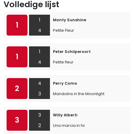
Volledige lijst
1
Monty Sunshine
1
4
Petite Fleur
1
Peter Schilperoort
1
4
Petite fleur
4
Perry Como
2
3
Mandolins in the Moonlight
3
Willy Alberti
3
2
Una marcia in fa