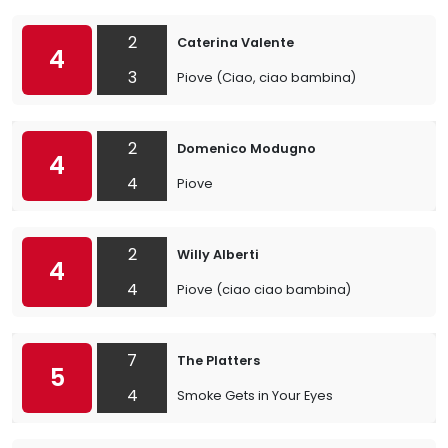
2
Caterina Valente
4
3
Piove (Ciao, ciao bambina)
2
Domenico Modugno
4
4
Piove
2
Willy Alberti
4
4
Piove (ciao ciao bambina)
7
The Platters
5
4
Smoke Gets in Your Eyes