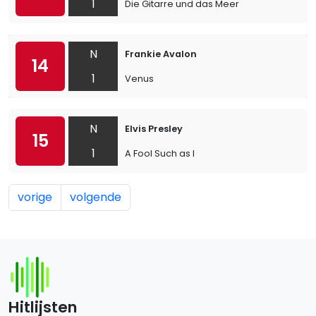
1
Die Gitarre und das Meer
N
Frankie Avalon
14
1
Venus
N
Elvis Presley
15
1
A Fool Such as I
vorige
volgende
Hitlijsten