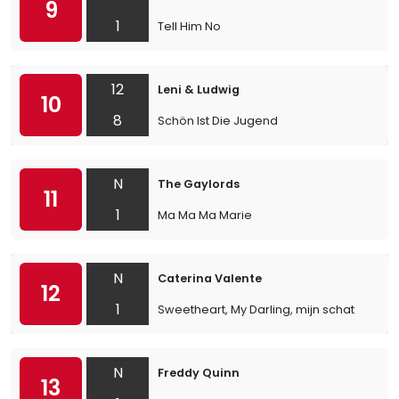
9
1
Tell Him No
12
Leni & Ludwig
10
8
Schön Ist Die Jugend
N
The Gaylords
11
1
Ma Ma Ma Marie
N
Caterina Valente
12
1
Sweetheart, My Darling, mijn schat
N
Freddy Quinn
13