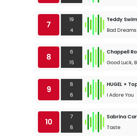
19
Teddy Swi
7
4
Bad Dreams
6
Chappell R
8
15
Good Luck, 
8
HUGEL × Top
9
8
I Adore You
7
Sabrina Ca
10
8
Taste