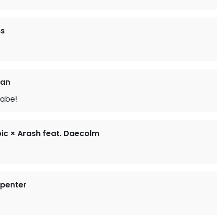
ms
oan
Babe!
ic × Arash feat. Daecolm
rpenter