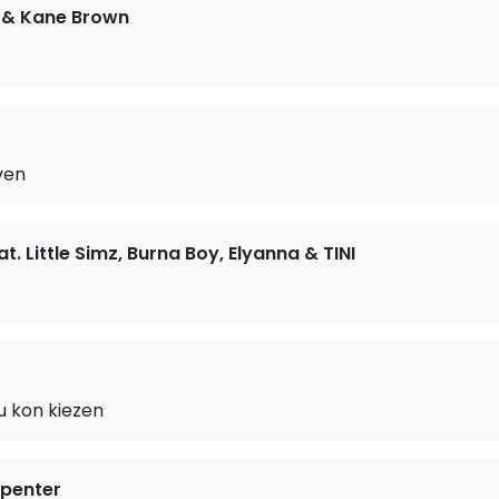
 & Kane Brown
even
t. Little Simz, Burna Boy, Elyanna & TINI
ou kon kiezen
rpenter