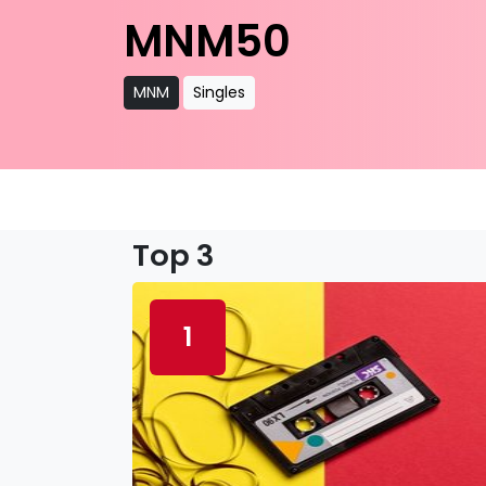
MNM50
MNM
Singles
Top 3
1