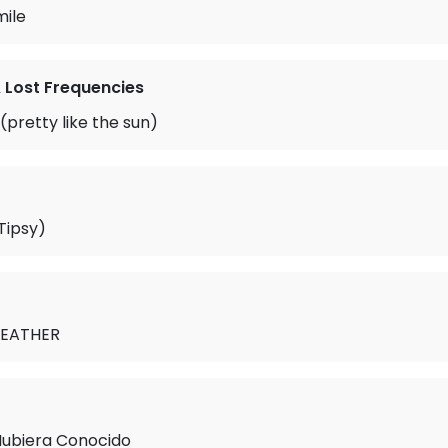
mile
 Lost Frequencies
(pretty like the sun)
Tipsy)
FEATHER
Hubiera Conocido