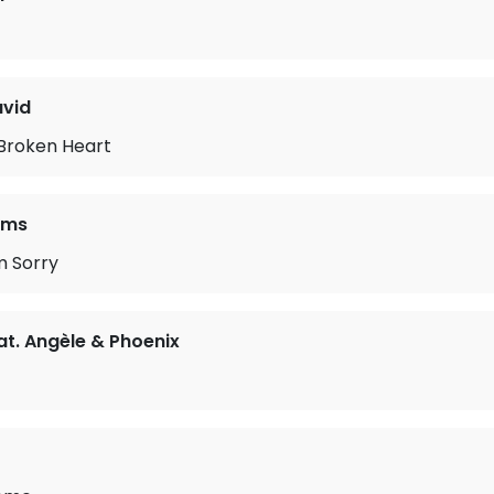
vid
 Broken Heart
ams
'm Sorry
at. Angèle & Phoenix