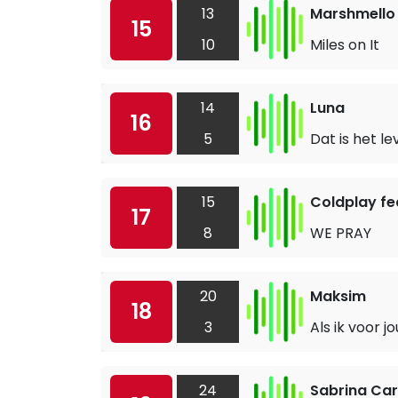
13
Marshmello
15
10
Miles on It
14
Luna
16
5
Dat is het l
15
Coldplay fea
17
8
WE PRAY
20
Maksim
18
3
Als ik voor j
24
Sabrina Ca