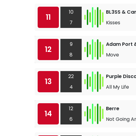
10
BL3SS & Cam
11
7
Kisses
9
Adam Port &
12
8
Move
22
Purple Disc
13
4
All My Life
12
Berre
14
6
Not Going A