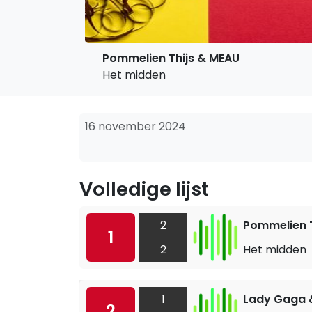
Pommelien Thijs & MEAU
Het midden
16 november 2024
Volledige lijst
2
Pommelien T
1
2
Het midden
1
Lady Gaga 
2