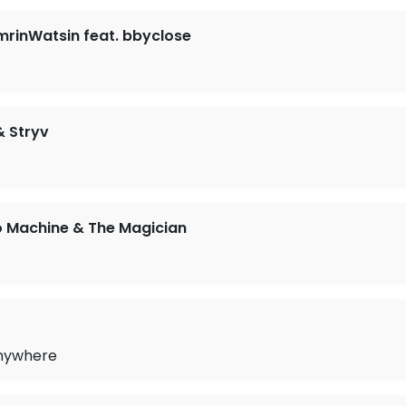
rinWatsin feat. bbyclose
 Stryv
o Machine & The Magician
nywhere