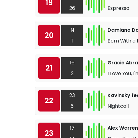
19
26
Espresso
N
Damiano Da
20
1
Born With a
16
Gracie Abr
21
2
I Love You, I
23
Kavinsky fe
22
5
Nightcall
17
Alex Warren
23