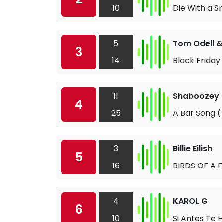
10
Die With a S
5
Tom Odell &
3
14
Black Friday 
11
Shaboozey
4
25
A Bar Song (
3
Billie Eilish
5
16
BIRDS OF A 
4
KAROL G
6
10
Si Antes Te 