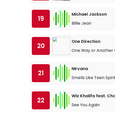
Michael Jackson
19
Billie Jean
One Direction
20
One Way or Another 
Nirvana
21
Smells Like Teen Spiri
Wiz Khalifa feat. Cha
22
See You Again