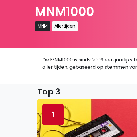
MNM1000
MNM
Allertijden
De MNM1000 is sinds 2009 een jaarlijks 
aller tijden, gebaseerd op stemmen van 
Top 3
1