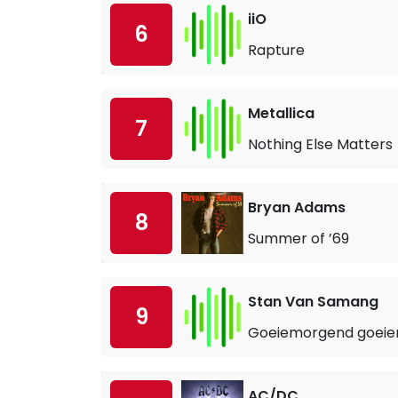
iiO
6
Rapture
Metallica
7
Nothing Else Matters
Bryan Adams
8
Summer of ’69
Stan Van Samang
9
Goeiemorgend goeie
AC/DC