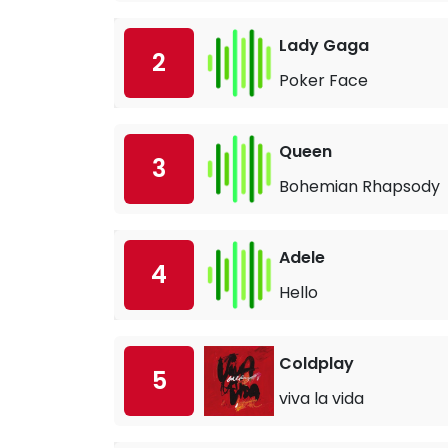
Lady Gaga
2
Poker Face
Queen
3
Bohemian Rhapsody
Adele
4
Hello
Coldplay
5
viva la vida