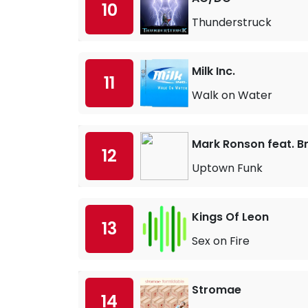
10
Thunderstruck
Milk Inc.
11
Walk on Water
Mark Ronson feat. B
12
Uptown Funk
Kings Of Leon
13
Sex on Fire
Stromae
14