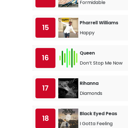
Formidable
Pharrell Williams
15
Happy
Queen
16
Don’t Stop Me Now
Rihanna
17
Diamonds
Black Eyed Peas
18
I Gotta Feeling