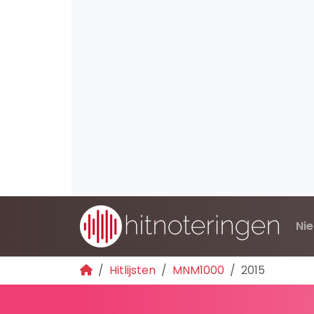
Ni
Hitlijsten
MNM1000
2015