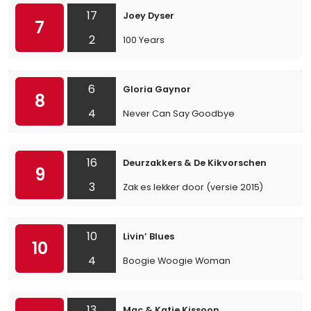
17
Joey Dyser
7
2
100 Years
6
Gloria Gaynor
8
4
Never Can Say Goodbye
16
Deurzakkers & De Kikvorschen
9
3
Zak es lekker door (versie 2015)
10
Livin’ Blues
10
4
Boogie Woogie Woman
13
Mac & Katie Kissoon