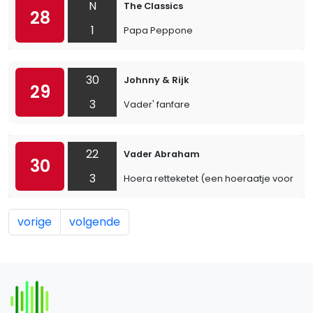
N
The Classics
28
1
Papa Peppone
30
Johnny & Rijk
29
3
Vader' fanfare
22
Vader Abraham
30
3
Hoera retteketet (een hoeraatje voor het 
vorige
volgende