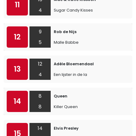
11
4
Sugar Candy Kisses
9
Rob de Nijs
12
5
Malle Babbe
12
Adèle Bloemendaal
13
4
Een lijster in de la
8
Queen
14
8
Killer Queen
14
Elvis Presley
15