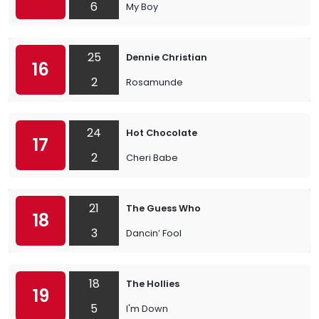
6
My Boy
25
Dennie Christian
16
2
Rosamunde
24
Hot Chocolate
17
2
Cheri Babe
21
The Guess Who
18
3
Dancin’ Fool
18
The Hollies
19
5
I'm Down