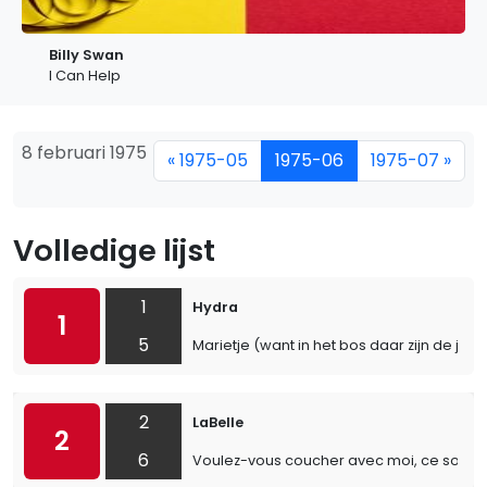
Billy Swan
I Can Help
8 februari 1975
« 1975-05
1975-06
1975-07 »
Volledige lijst
1
Hydra
1
5
Marietje (want in het bos daar zijn de jage
2
LaBelle
2
6
Voulez-vous coucher avec moi, ce soir?