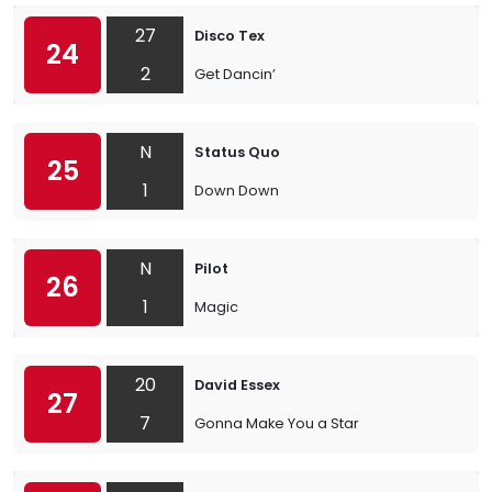
27
Disco Tex
24
2
Get Dancin’
N
Status Quo
25
1
Down Down
N
Pilot
26
1
Magic
20
David Essex
27
7
Gonna Make You a Star