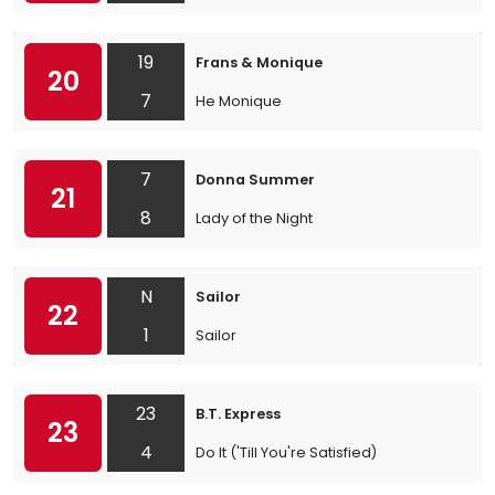
19
Frans & Monique
20
7
He Monique
7
Donna Summer
21
8
Lady of the Night
N
Sailor
22
1
Sailor
23
B.T. Express
23
4
Do It ('Till You're Satisfied)