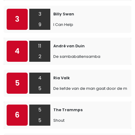
3
Billy Swan
3
9
I Can Help
11
André van Duin
4
2
De sambaballensamba
4
Ria Valk
5
5
De liefde van de man gaat door de maa
5
The Trammps
6
5
Shout