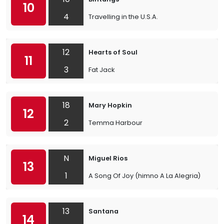
10
4
Travelling in the U.S.A.
12
Hearts of Soul
11
3
Fat Jack
18
Mary Hopkin
12
2
Temma Harbour
N
Miguel Rios
13
1
A Song Of Joy (himno A La Alegria)
13
Santana
14