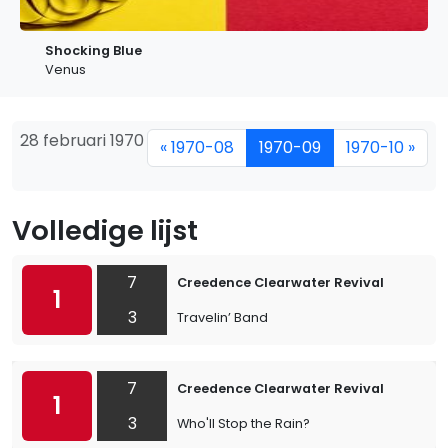
Shocking Blue
Venus
28 februari 1970
« 1970-08
1970-09
1970-10 »
Volledige lijst
7
Creedence Clearwater Revival
1
3
Travelin’ Band
7
Creedence Clearwater Revival
1
3
Who'll Stop the Rain?