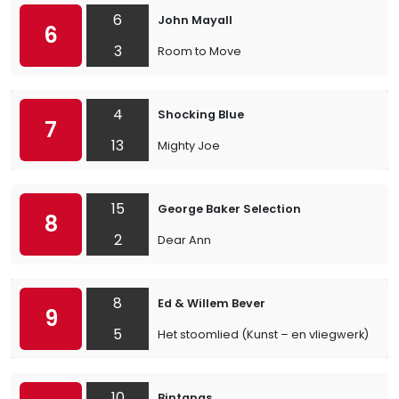
6
John Mayall
6
3
Room to Move
4
Shocking Blue
7
13
Mighty Joe
15
George Baker Selection
8
2
Dear Ann
8
Ed & Willem Bever
9
5
Het stoomlied (Kunst – en vliegwerk)
10
Bintangs