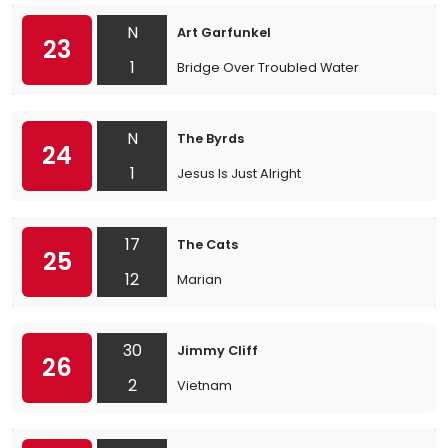
N
Art Garfunkel
23
1
Bridge Over Troubled Water
N
The Byrds
24
1
Jesus Is Just Alright
17
The Cats
25
12
Marian
30
Jimmy Cliff
26
2
Vietnam