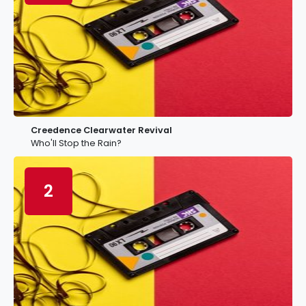
Creedence Clearwater Revival
Who'll Stop the Rain?
2