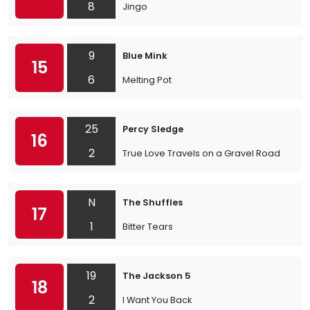
8
Jingo
9
Blue Mink
15
6
Melting Pot
25
Percy Sledge
16
2
True Love Travels on a Gravel Road
N
The Shuffles
17
1
Bitter Tears
19
The Jackson 5
18
2
I Want You Back