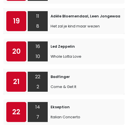
11
Adèle Bloemendaal, Leen Jongewaard &
19
8
Het zal je kind maar wezen
16
Led Zeppelin
20
10
Whole Lotta Love
22
Badfinger
21
2
Come & Get It
14
Ekseption
22
7
Italian Concerto