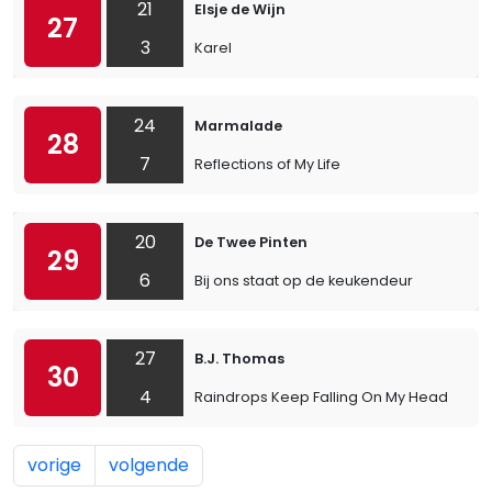
21
Elsje de Wijn
27
3
Karel
24
Marmalade
28
7
Reflections of My Life
20
De Twee Pinten
29
6
Bij ons staat op de keukendeur
27
B.J. Thomas
30
4
Raindrops Keep Falling On My Head
vorige
volgende