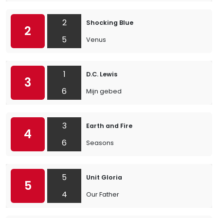
2
Shocking Blue
2
5
Venus
1
D.C. Lewis
3
6
Mijn gebed
3
Earth and Fire
4
6
Seasons
5
Unit Gloria
5
4
Our Father