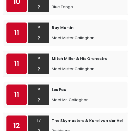
10
?
Blue Tango
?
Ray Martin
11
?
Meet Mister Callaghan
?
Mitch Miller & His Orchestra
11
?
Meet Mister Callaghan
?
Les Paul
11
?
Meet Mr. Callaghan
17
The Skymasters & Karel van der Velden
12
?
Bokkie be