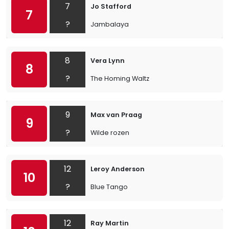
7
Jo Stafford
7
?
Jambalaya
8
Vera Lynn
8
?
The Homing Waltz
9
Max van Praag
9
?
Wilde rozen
12
Leroy Anderson
10
?
Blue Tango
12
Ray Martin