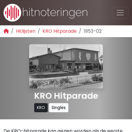
Hitlijsten
KRO Hitparade
1953-02
KRO Hitparade
KRO
Singles
De KRO-hitparade kan gezien worden als de eerste