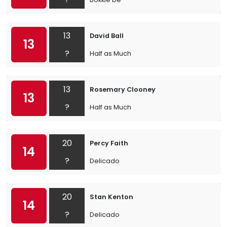
13
David Ball
13
?
Half as Much
13
Rosemary Clooney
13
?
Half as Much
20
Percy Faith
14
?
Delicado
20
Stan Kenton
14
?
Delicado