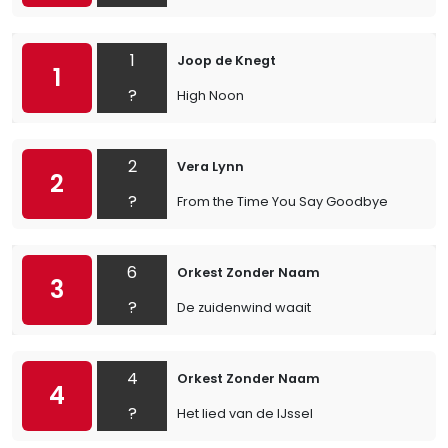
1
Joop de Knegt
1
?
High Noon
2
Vera Lynn
2
?
From the Time You Say Goodbye
6
Orkest Zonder Naam
3
?
De zuidenwind waait
4
Orkest Zonder Naam
4
?
Het lied van de IJssel