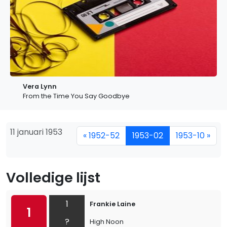
Vera Lynn
From the Time You Say Goodbye
11 januari 1953
« 1952-52
1953-02
1953-10 »
Volledige lijst
1
Frankie Laine
1
?
High Noon