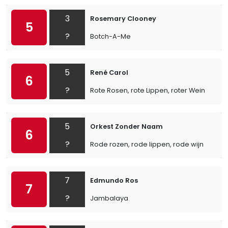
3
Rosemary Clooney
5
?
Botch-A-Me
5
René Carol
6
?
Rote Rosen, rote Lippen, roter Wein
5
Orkest Zonder Naam
6
?
Rode rozen, rode lippen, rode wijn
7
Edmundo Ros
7
?
Jambalaya