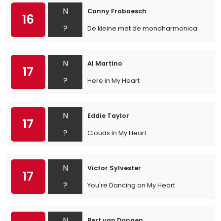
N
Conny Froboesch
16
?
De kleine met de mondharmonica
N
Al Martino
17
?
Here in My Heart
N
Eddie Taylor
17
?
Clouds In My Heart
N
Victor Sylvester
17
?
You're Dancing on My Heart
N
Bert van Dongen