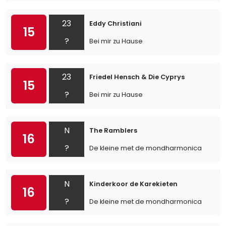
23
Eddy Christiani
15
?
Bei mir zu Hause
23
Friedel Hensch & Die Cyprys
15
?
Bei mir zu Hause
N
The Ramblers
16
?
De kleine met de mondharmonica
N
Kinderkoor de Karekieten
16
?
De kleine met de mondharmonica