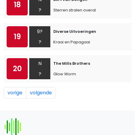
18
?
Sterren stralen overal
9?
Diverse Uitvoeringen
19
?
Kraai en Papagaai
N
The Mills Brothers
20
?
Glow Worm
vorige
volgende