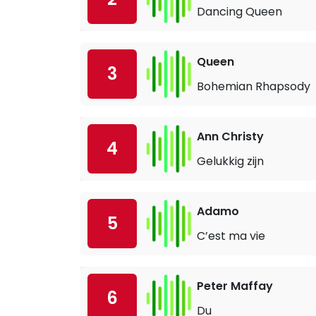
Dancing Queen
Queen
3
Bohemian Rhapsody
Ann Christy
4
Gelukkig zijn
Adamo
5
C’est ma vie
Peter Maffay
6
Du