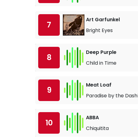
Art Garfunkel
7
Bright Eyes
Deep Purple
8
Child in Time
Meat Loaf
9
Paradise by the Dash
ABBA
10
Chiquitita