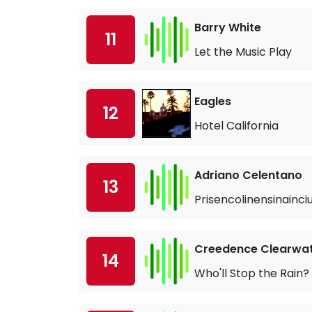
Barry White
11
Let the Music Play
Eagles
12
Hotel California
Adriano Celentano
13
Prisencolinensinainci
Creedence Clearwat
14
Who'll Stop the Rain?