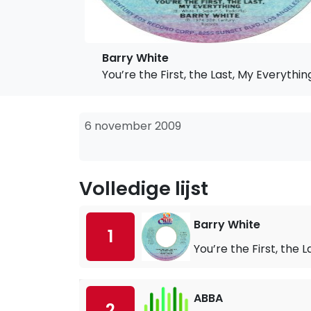
Barry White
You’re the First, the Last, My Everythin
6 november 2009
Volledige lijst
Barry White
1
You’re the First, the 
ABBA
2