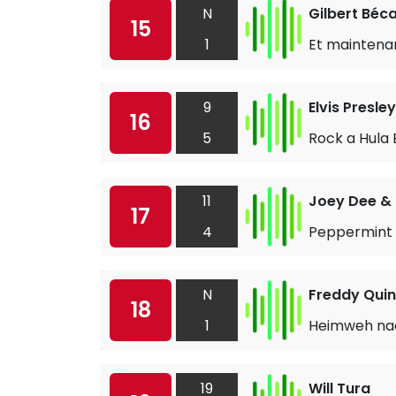
N
Gilbert Béc
15
1
Et maintena
9
Elvis Presley
16
5
Rock a Hula
11
Joey Dee & t
17
4
Peppermint 
N
Freddy Qui
18
1
Heimweh nach
19
Will Tura