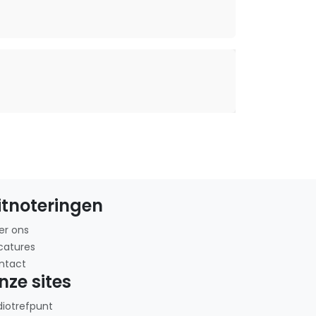
itnoteringen
er ons
catures
ntact
nze sites
diotrefpunt