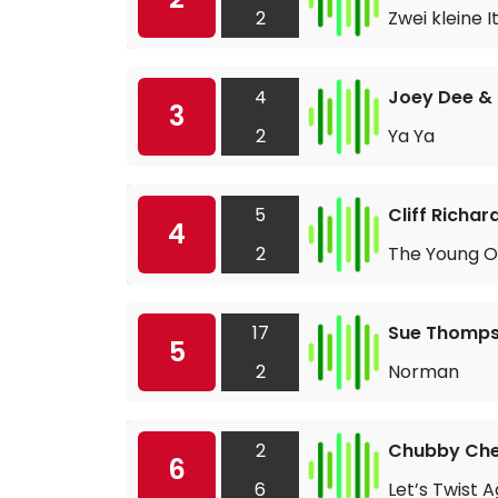
2
Zwei kleine I
4
Joey Dee & t
3
2
Ya Ya
5
Cliff Richa
4
2
The Young 
17
Sue Thomp
5
2
Norman
2
Chubby Che
6
6
Let’s Twist A