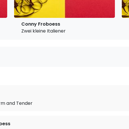
Conny Froboess
Zwei kleine Italiener
rm and Tender
oess