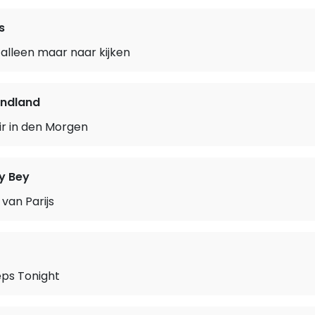
s
alleen maar naar kijken
ndland
ir in den Morgen
y Bey
van Parijs
eps Tonight