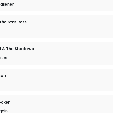
taliener
he Starliters
rd & The Shadows
Ones
son
cker
gain