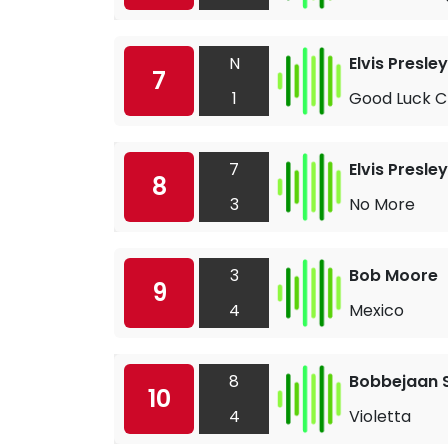
N
Elvis Presley
7
1
Good Luck 
7
Elvis Presley
8
3
No More
3
Bob Moore
9
4
Mexico
8
Bobbejaan 
10
4
Violetta