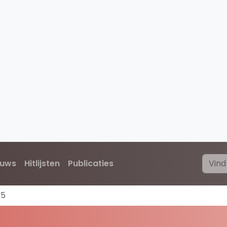
euws
Hitlijsten
Publicaties
05