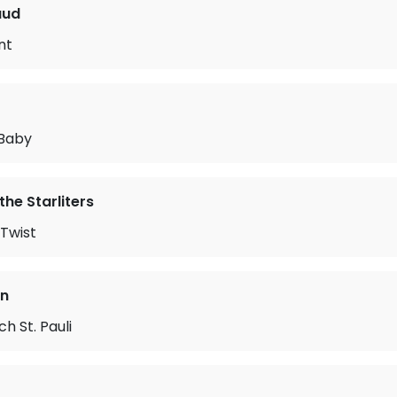
aud
nt
 Baby
he Starliters
Twist
nn
 St. Pauli