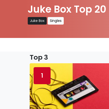
Juke Box Top 20
Juke Box
Singles
Top 3
1