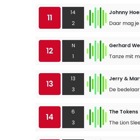
14
Johnny Hoe
11
2
Daar mag je 
N
Gerhard We
12
1
Tanze mit m
13
Jerry & Mar
13
3
De bedelaar 
6
The Tokens
14
3
The Lion Sle