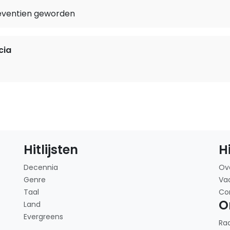
zeventien geworden
cia
Hitlijsten
H
Decennia
Ov
Genre
Va
Taal
Co
O
Land
Evergreens
Ra