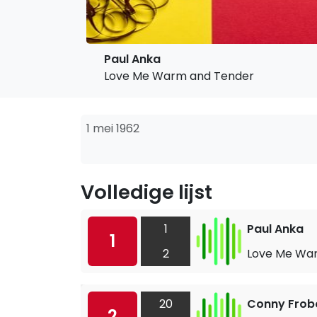
Paul Anka
Love Me Warm and Tender
1 mei 1962
Volledige lijst
1
Paul Anka
1
2
Love Me Wa
20
Conny Frob
2