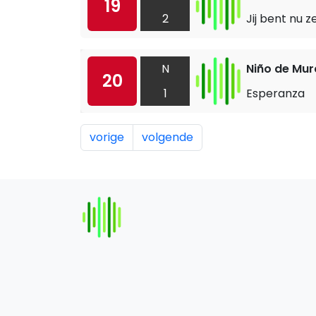
19
2
Jij bent nu 
N
Niño de Mur
20
1
Esperanza
vorige
volgende