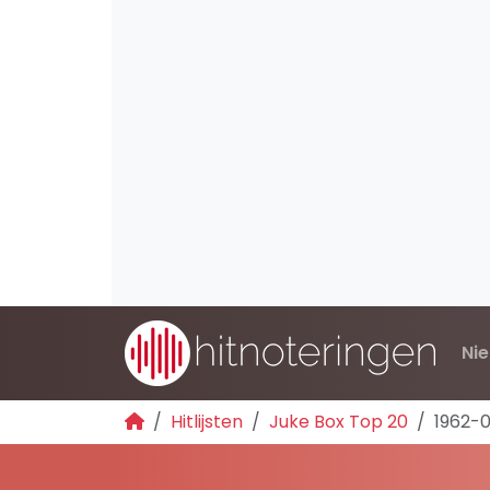
Ni
Hitlijsten
Juke Box Top 20
1962-