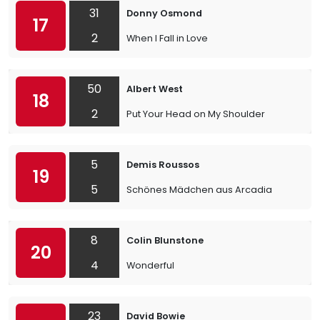
31
Donny Osmond
17
2
When I Fall in Love
50
Albert West
18
2
Put Your Head on My Shoulder
5
Demis Roussos
19
5
Schönes Mädchen aus Arcadia
8
Colin Blunstone
20
4
Wonderful
23
David Bowie