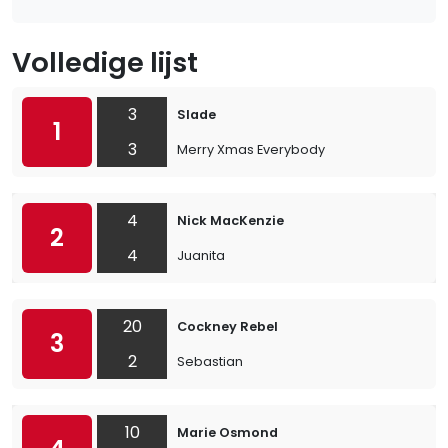
Volledige lijst
3
Slade
1
3
Merry Xmas Everybody
4
Nick MacKenzie
2
4
Juanita
20
Cockney Rebel
3
2
Sebastian
10
Marie Osmond