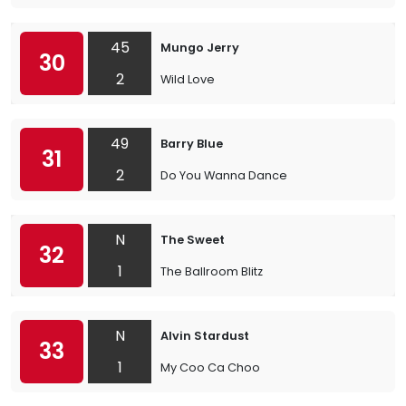
45
Mungo Jerry
30
2
Wild Love
49
Barry Blue
31
2
Do You Wanna Dance
N
The Sweet
32
1
The Ballroom Blitz
N
Alvin Stardust
33
1
My Coo Ca Choo