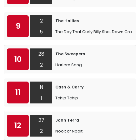
2
The Hollies
9
5
The Day That Curly Billy Shot Down Craz
28
The Sweepers
10
2
Harlem Song
N
Cash & Carry
11
1
Tchip Tchip
27
John Terra
12
2
Nooit of Nooit