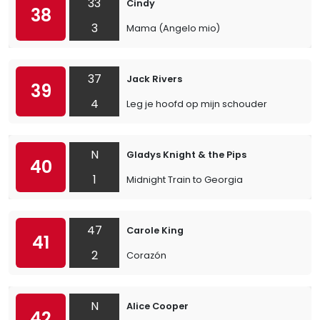
33
Cindy
38
3
Mama (Angelo mio)
37
Jack Rivers
39
4
Leg je hoofd op mijn schouder
N
Gladys Knight & the Pips
40
1
Midnight Train to Georgia
47
Carole King
41
2
Corazón
N
Alice Cooper
42