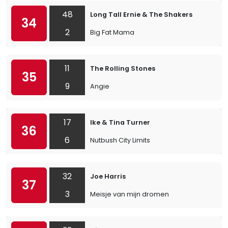
48
Long Tall Ernie & The Shakers
34
2
Big Fat Mama
11
The Rolling Stones
35
9
Angie
17
Ike & Tina Turner
36
6
Nutbush City Limits
32
Joe Harris
37
3
Meisje van mijn dromen