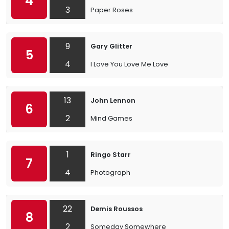
4
3
Paper Roses
9
Gary Glitter
5
4
I Love You Love Me Love
13
John Lennon
6
2
Mind Games
1
Ringo Starr
7
4
Photograph
22
Demis Roussos
8
2
Someday Somewhere