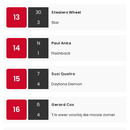
30
Stealers Wheel
13
3
Star
N
Paul Anka
14
1
Flashback
7
Suzi Quatro
15
4
Daytona Demon
6
Gerard Cox
16
4
't Is weer voorbij die mooie zomer