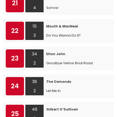
21
4
Sorrow
15
Mouth & MacNeal
22
3
Do You Wanna Do It?
34
Elton John
23
2
Goodbye Yellow Brick Road
39
The Osmonds
24
2
Let Me In
46
Gilbert O’Sullivan
25