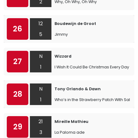
2
Why, Oh Why, Oh Why
12
Boudewijn de Groot
26
5
Jimmy
N
Wizzard
27
1
I Wish It Could Be Christmas Every Day
N
Tony Orlando & Dawn
28
1
Who’s in the Strawberry Patch With Sally
21
Mireille Mathieu
29
3
La Paloma ade