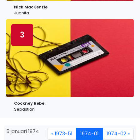
Nick MacKenzie
Juanita
3
Cockney Rebel
Sebastian
5 januari 1974
« 1973-51
1974-01
1974-02 »