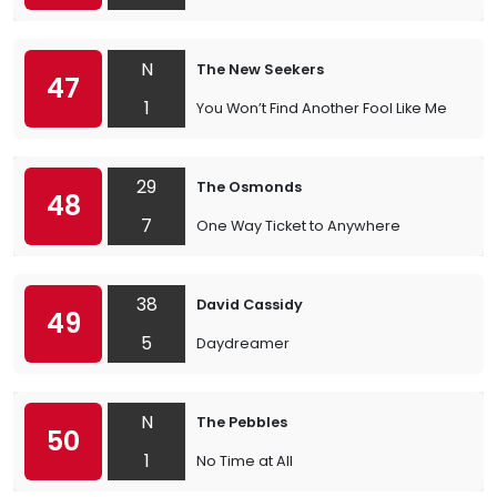
N
The New Seekers
47
1
You Won’t Find Another Fool Like Me
29
The Osmonds
48
7
One Way Ticket to Anywhere
38
David Cassidy
49
5
Daydreamer
N
The Pebbles
50
1
No Time at All