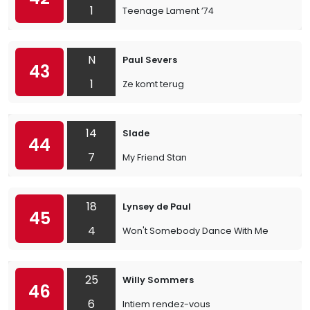
1
Teenage Lament ’74
N
Paul Severs
43
1
Ze komt terug
14
Slade
44
7
My Friend Stan
18
Lynsey de Paul
45
4
Won't Somebody Dance With Me
25
Willy Sommers
46
6
Intiem rendez-vous