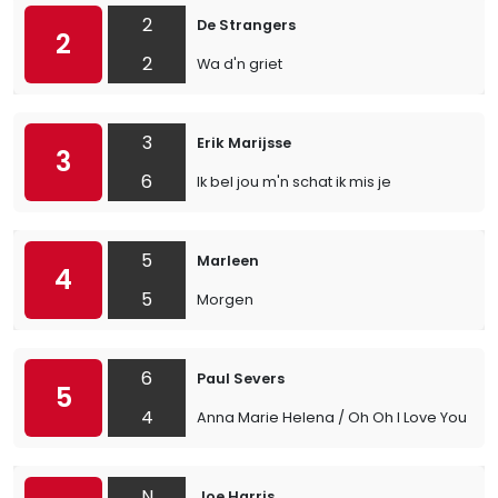
2
De Strangers
2
2
Wa d'n griet
3
Erik Marijsse
3
6
Ik bel jou m'n schat ik mis je
5
Marleen
4
5
Morgen
6
Paul Severs
5
4
Anna Marie Helena / Oh Oh I Love You So
N
Joe Harris