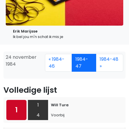
Erik Marijsse
Ik bel jou m'n schat ik mis je
24 november
« 1984-
1984-
1984-48
1984
46
47
»
Volledige lijst
1
Will Tura
1
4
Voorbij