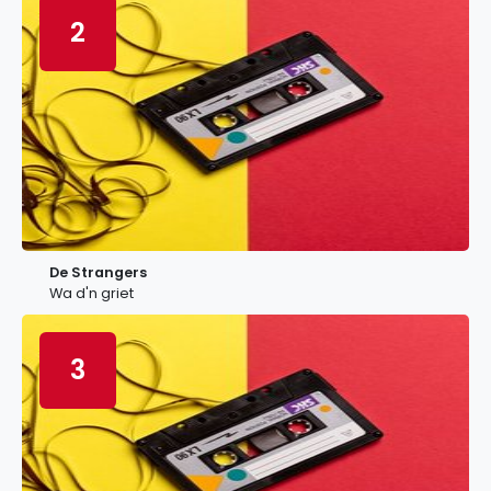
2
De Strangers
Wa d'n griet
3