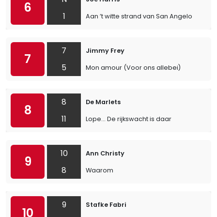
6
1
Aan ’t witte strand van San Angelo
7
Jimmy Frey
7
5
Mon amour (Voor ons allebei)
8
De Marlets
8
11
Lope… De rijkswacht is daar
10
Ann Christy
9
8
Waarom
9
Stafke Fabri
10