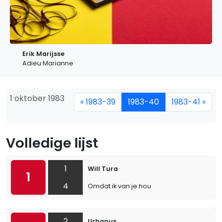
Erik Marijsse
Adieu Marianne
1 oktober 1983
« 1983-39
1983-40
1983-41 »
Volledige lijst
1
Will Tura
1
4
Omdat ik van je hou
2
Urbanus