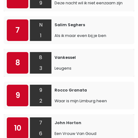
9
Deze nacht wil ik niet eenzaam zijn
N
Salim Seghers
7
1
Als ik maar even bij je ben
8
Vankessel
8
3
Leugens
9
Rocco Granata
9
2
Waar is mijn Limburg heen
7
John Horton
10
6
Een Vrouw Van Goud