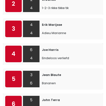
2
4
1-2-3 rikke tikke tik
4
Erik Marijsse
3
4
Adieu Marianne
6
Joe Harris
4
4
Eindeloos verliefd
3
Jean Blaute
5
6
Bananen
5
John Terra
6