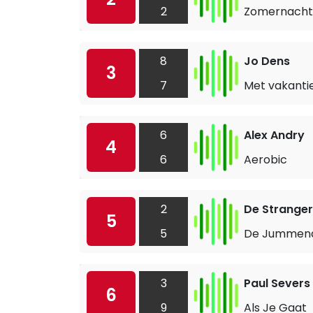
2
Zomernacht
8
Jo Dens
3
7
Met vakanti
6
Alex Andry
4
6
Aerobic
2
De Stranger
5
5
De Jummena
3
Paul Severs
6
9
Als Je Gaat