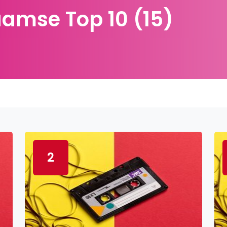
aamse Top 10 (15)
2