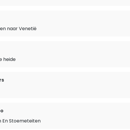
een naar Venetië
e heide
rs
eo
 En Stoemeteiten