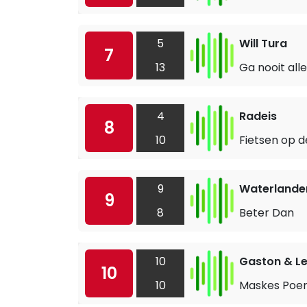
5
Will Tura
7
13
Ga nooit all
4
Radeis
8
10
Fietsen op d
9
Waterlande
9
8
Beter Dan
10
Gaston & L
10
10
Maskes Poen