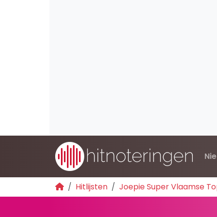
Ni
Hitlijsten
Joepie Super Vlaamse Top