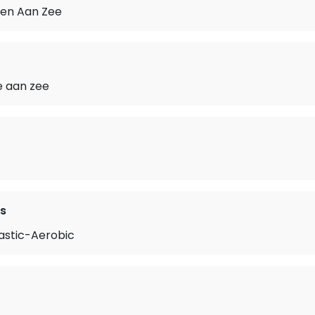
en Aan Zee
e aan zee
s
stic-Aerobic