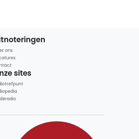
itnoteringen
er ons
catures
ntact
nze sites
diotrefpunt
diopedia
deradio