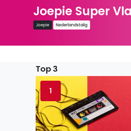
Joepie Super Vl
Joepie
Nederlandstalig
Top 3
1