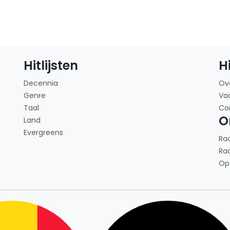
Hitlijsten
H
Decennia
Ov
Genre
Va
Taal
Co
O
Land
Evergreens
Ra
Ra
Op