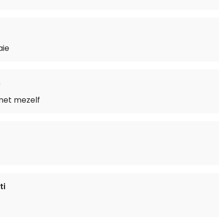
aie
s
met mezelf
ti