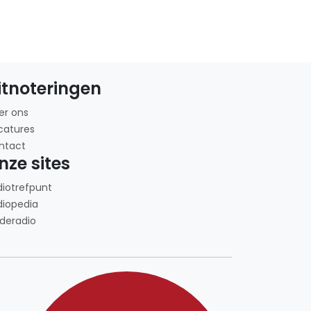
itnoteringen
er ons
catures
ntact
nze sites
diotrefpunt
diopedia
deradio