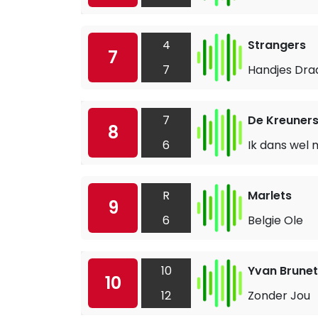
4
Strangers
7
7
Handjes Dra
7
De Kreuner
8
6
Ik dans wel 
R
Marlets
9
6
Belgie Ole
10
Yvan Brunet
10
12
Zonder Jou