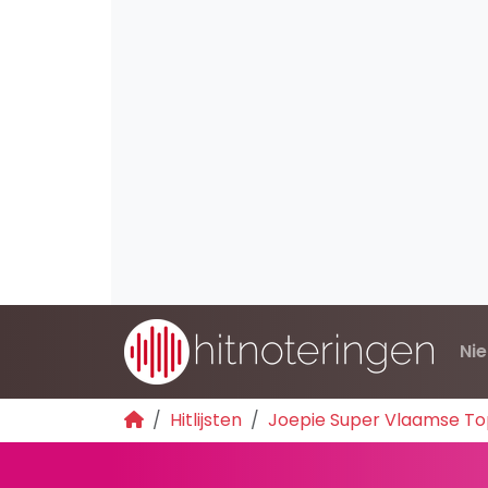
Ni
Hitlijsten
Joepie Super Vlaamse Top