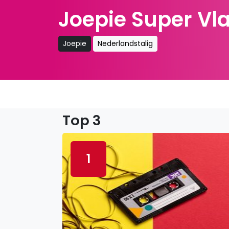
Joepie Super Vl
Joepie
Nederlandstalig
Top 3
1