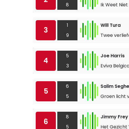
8
Ik Weet Nie
1
Will Tura
3
9
Twee verlie
5
Joe Harris
4
3
Eviva Belgic
6
Salim Seghe
5
5
Groen licht 
8
Jimmy Frey
6
5
Het Gezicht