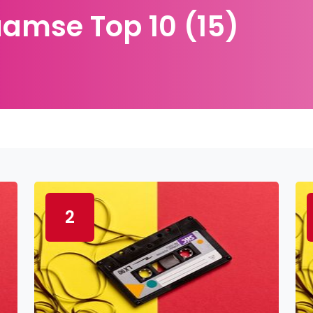
aamse Top 10 (15)
2