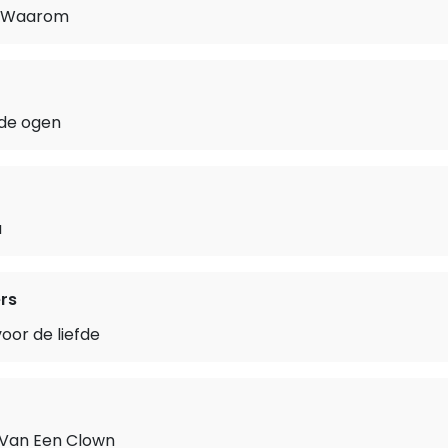
t Waarom
fde ogen
a
rs
voor de liefde
 Van Een Clown