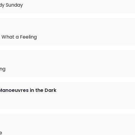
dy Sunday
 What a Feeling
ng
Manoeuvres in the Dark
e