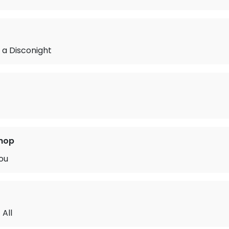
n a Disconight
shop
You
 All