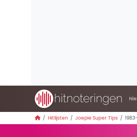
Ni
Hitlijsten
Joepie Super Tips
1983