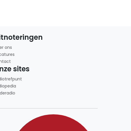
itnoteringen
er ons
catures
ntact
nze sites
diotrefpunt
diopedia
deradio