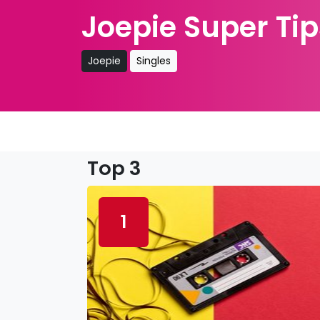
Joepie Super Tip
Joepie
Singles
Top 3
1