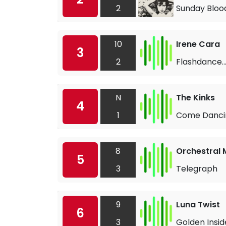
2
Sunday Bloo
10
Irene Cara
3
2
Flashdance…
N
The Kinks
4
1
Come Danci
8
Orchestral 
5
3
Telegraph
9
Luna Twist
6
3
Golden Insid