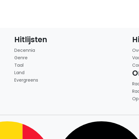
Hitlijsten
H
Decennia
Ov
Genre
Va
Taal
Co
O
Land
Evergreens
Ra
Ra
Op