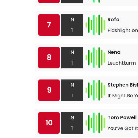
N
Rofo
7
1
Flashlight o
N
Nena
8
1
Leuchtturm
N
Stephen Bi
9
1
It Might Be 
N
Tom Powell
10
1
You’ve Got It