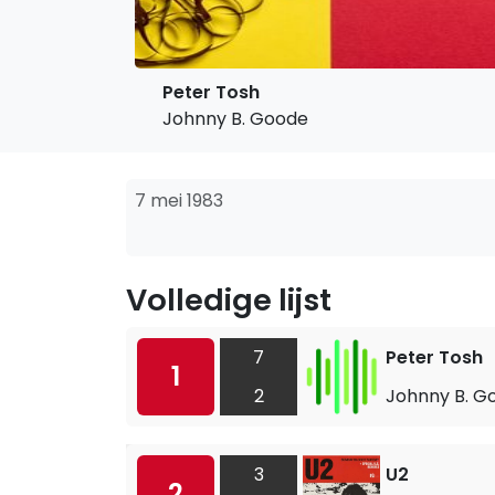
Peter Tosh
Johnny B. Goode
7 mei 1983
Volledige lijst
7
Peter Tosh
1
2
Johnny B. G
3
U2
2