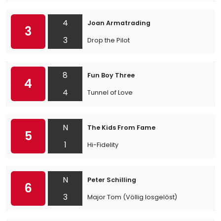
4
Joan Armatrading
3
3
Drop the Pilot
8
Fun Boy Three
4
4
Tunnel of Love
N
The Kids From Fame
5
1
Hi-Fidelity
N
Peter Schilling
6
3
Major Tom (Völlig losgelöst)