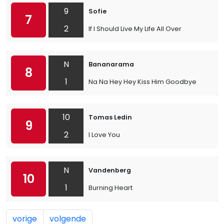
9
Sofie
7
2
If I Should Live My Life All Over
N
Bananarama
8
1
Na Na Hey Hey Kiss Him Goodbye
10
Tomas Ledin
9
2
I Love You
N
Vandenberg
10
1
Burning Heart
vorige
volgende