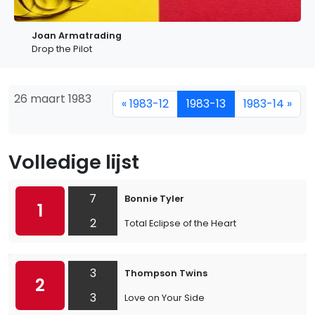
Joan Armatrading
Drop the Pilot
26 maart 1983
« 1983-12
1983-13
1983-14 »
Volledige lijst
7
Bonnie Tyler
1
2
Total Eclipse of the Heart
3
Thompson Twins
2
3
Love on Your Side