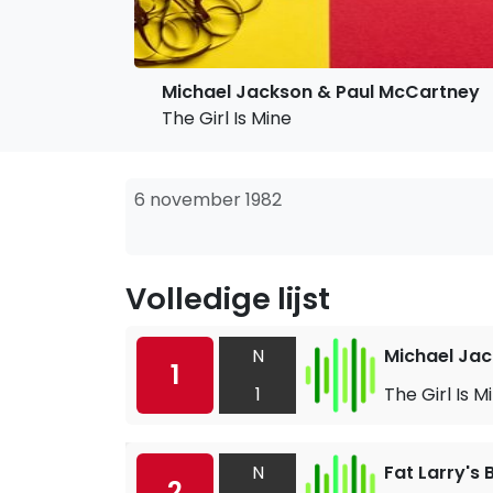
Michael Jackson & Paul McCartney
The Girl Is Mine
6 november 1982
Volledige lijst
N
Michael Ja
1
1
The Girl Is M
N
Fat Larry's
2