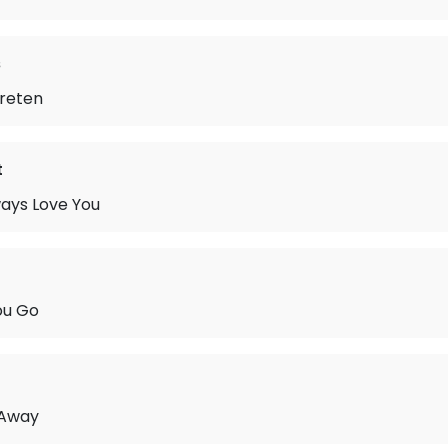
s
reten
t
lways Love You
You Go
 Away