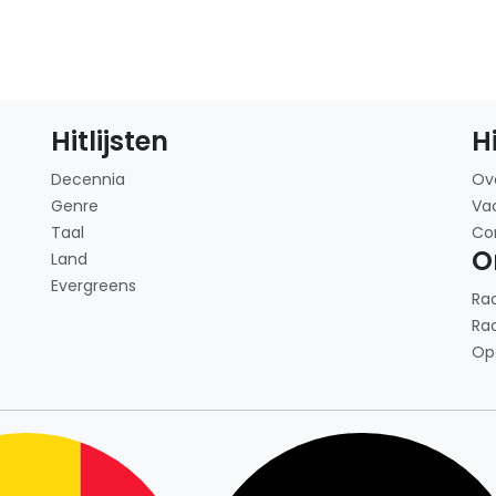
Hitlijsten
H
Decennia
Ov
Genre
Va
Taal
Co
O
Land
Evergreens
Ra
Ra
Op