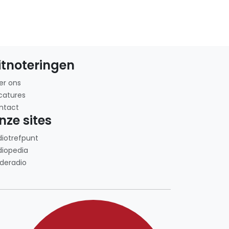
itnoteringen
er ons
catures
ntact
nze sites
diotrefpunt
diopedia
deradio