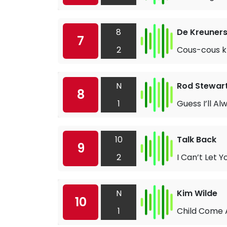
8
De Kreuner
7
2
Cous-cous k
N
Rod Stewar
8
1
Guess I’ll A
10
Talk Back
9
2
I Can’t Let 
N
Kim Wilde
10
1
Child Come