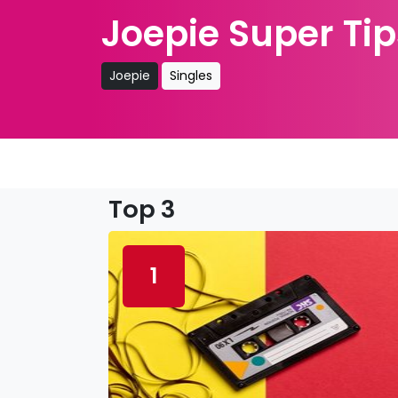
Joepie Super Tip
Joepie
Singles
Top 3
1