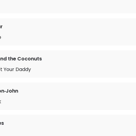
r
e
and the Coconuts
ot Your Daddy
on‐John
k
es