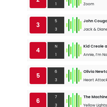
1
Zoom
5
John Couga
3
3
Jack & Dian
N
Kid Creole 
4
1
Annie, I’m N
6
Olivia Newt
5
3
Heart Attac
7
The Machin
6
3
Yellow Lights