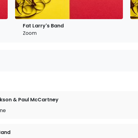
Fat Larry's Band
Zoom
ckson & Paul McCartney
ine
 Band