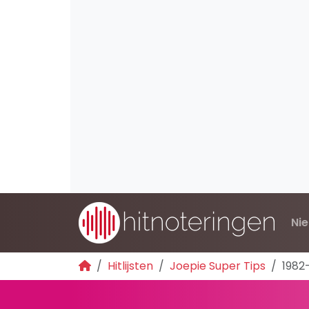
Ni
Hitlijsten
Joepie Super Tips
1982