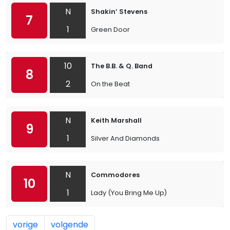
N
Shakin’ Stevens
7
1
Green Door
10
The B.B. & Q. Band
8
2
On the Beat
N
Keith Marshall
9
1
Silver And Diamonds
N
Commodores
10
1
Lady (You Bring Me Up)
vorige
volgende