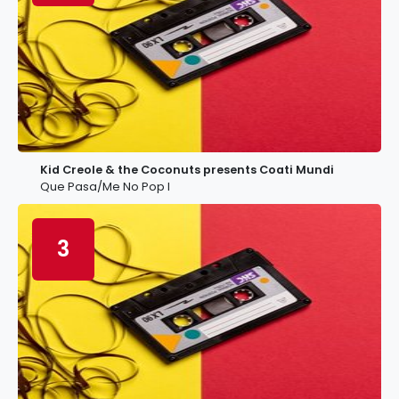
Kid Creole & the Coconuts presents Coati Mundi
Que Pasa/Me No Pop I
3