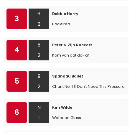
6
Debbie Harry
3
2
Backfired
5
Peter & Zijn Rockets
4
2
Kom van dat dak af
9
Spandau Ballet
5
2
Chant No. 1 (I Don’t Need This Pressure On
N
Kim Wilde
6
1
Water on Glass