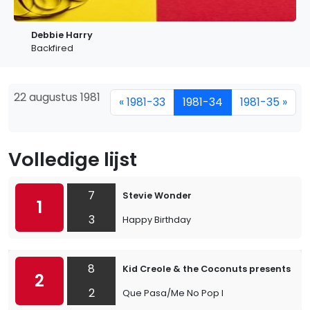
Debbie Harry
Backfired
22 augustus 1981
« 1981-33
1981-34
1981-35 »
Volledige lijst
7
Stevie Wonder
1
3
Happy Birthday
8
Kid Creole & the Coconuts presents Co
2
2
Que Pasa/Me No Pop I