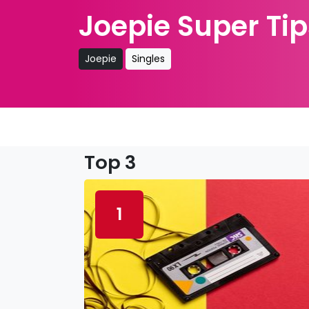
Joepie Super Tip
Joepie
Singles
Top 3
1