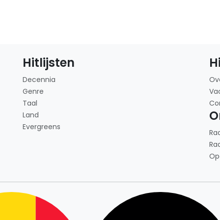
Hitlijsten
H
Decennia
Ov
Genre
Va
Taal
Co
O
Land
Evergreens
Ra
Ra
Op