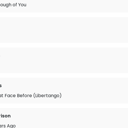
nough of You
s
s
at Face Before (Libertango)
rison
ars Ago