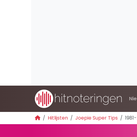
Ni
Hitlijsten
Joepie Super Tips
1981