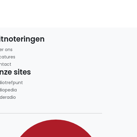
itnoteringen
er ons
catures
ntact
nze sites
diotrefpunt
diopedia
deradio