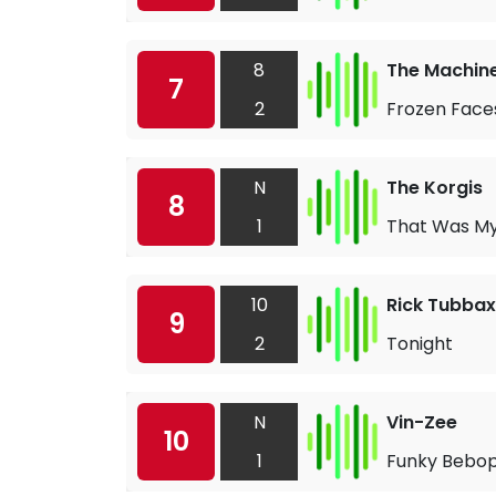
8
The Machin
7
2
Frozen Face
N
The Korgis
8
1
That Was My
10
Rick Tubbax
9
2
Tonight
N
Vin-Zee
10
1
Funky Bebo