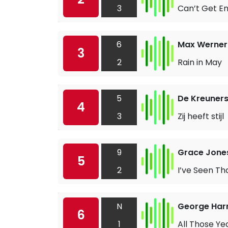
3
Can’t Get E
6
Max Werner
3
2
Rain in May
5
De Kreuner
4
3
Zij heeft stijl
9
Grace Jone
5
2
I’ve Seen Th
N
George Har
6
1
All Those Ye