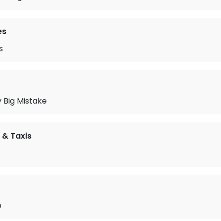
es
s
 Big Mistake
 & Taxis
p