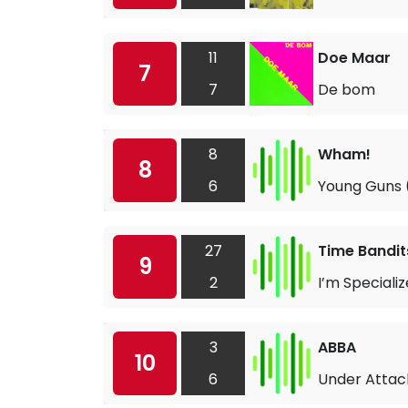
11
Doe Maar
7
7
De bom
8
Wham!
8
6
Young Guns (
27
Time Bandit
9
2
I’m Specializ
3
ABBA
10
6
Under Attac