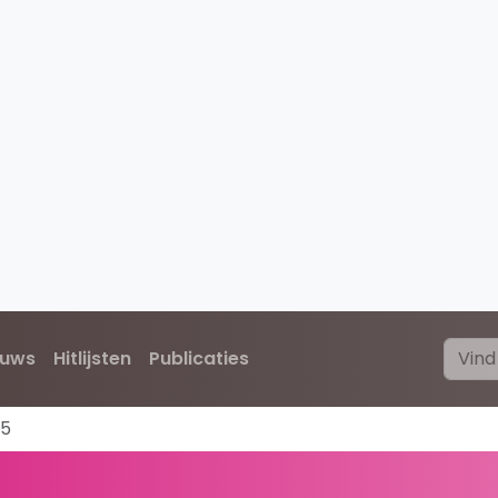
euws
Hitlijsten
Publicaties
05