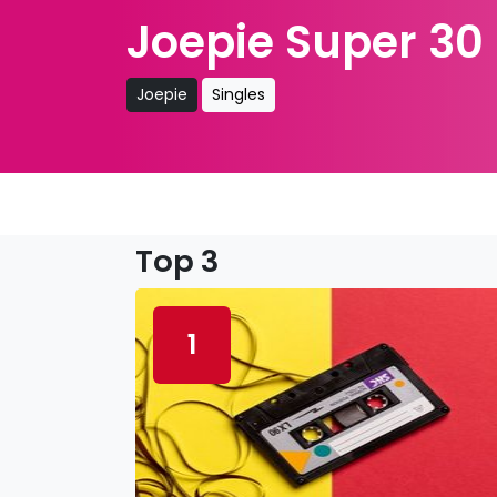
Joepie Super 30
Joepie
Singles
Top 3
1