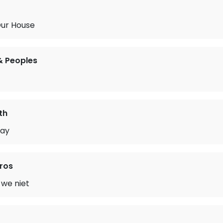
Our House
& Peoples
th
day
ros
 we niet