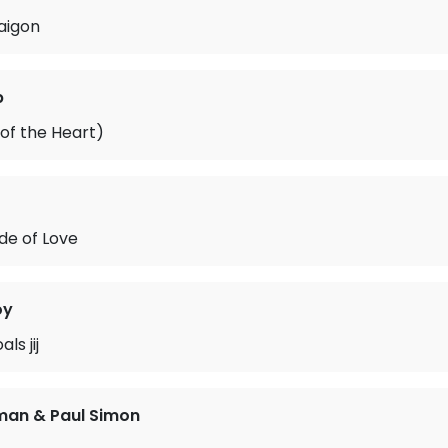
aigon
b
of the Heart)
de of Love
oy
ls jij
an & Paul Simon