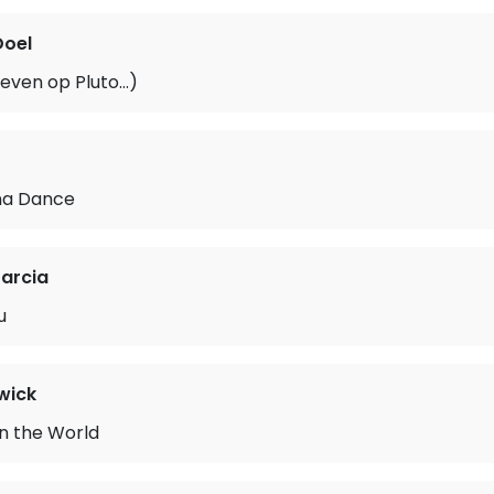
Doel
 leven op Pluto…)
na Dance
arcia
u
wick
in the World