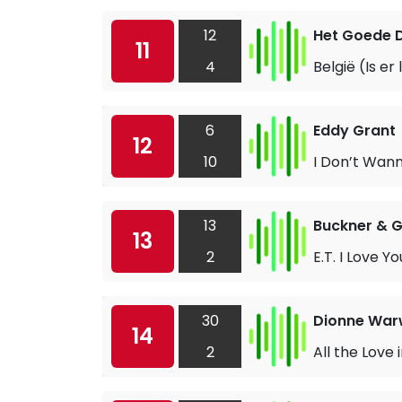
12
Het Goede 
11
4
België (Is er
6
Eddy Grant
12
10
I Don’t Wan
13
Buckner & G
13
2
E.T. I Love Yo
30
Dionne War
14
2
All the Love 