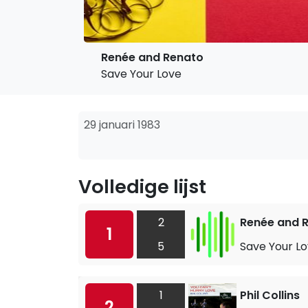
Renée and Renato
Save Your Love
29 januari 1983
Volledige lijst
2
Renée and 
1
5
Save Your L
1
Phil Collins
2