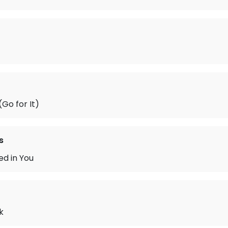
Go for It)
s
ed in You
k