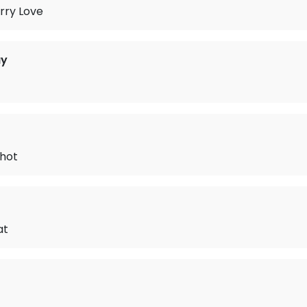
rry Love
ay
Shot
at