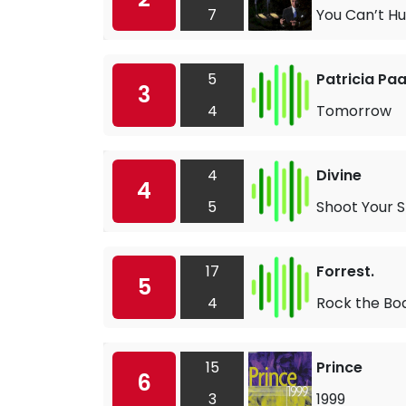
7
You Can’t Hu
5
Patricia Pa
3
4
Tomorrow
4
Divine
4
5
Shoot Your 
17
Forrest.
5
4
Rock the Bo
15
Prince
6
3
1999