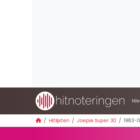
Ni
Hitlijsten
Joepie Super 30
1983-