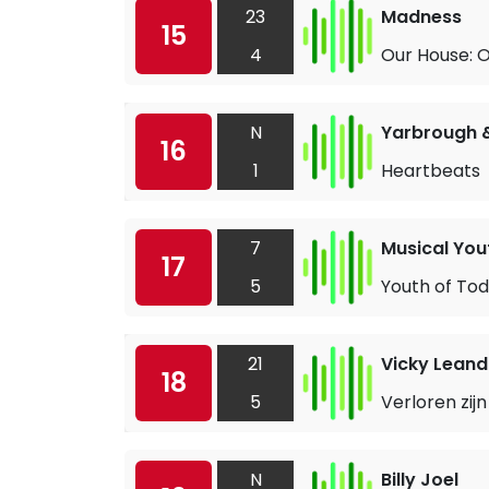
23
Madness
15
4
Our House: 
N
Yarbrough 
16
1
Heartbeats
7
Musical You
17
5
Youth of To
21
Vicky Leand
18
5
Verloren zijn
N
Billy Joel