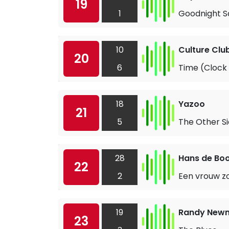
19
1
Goodnight S
10
Culture Clu
20
6
Time (Clock 
18
Yazoo
21
5
The Other Si
28
Hans de Bo
22
2
Een vrouw zoa
19
Randy Newm
23