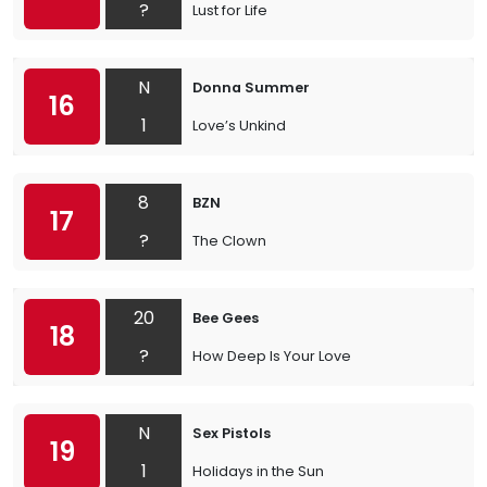
?
Lust for Life
N
Donna Summer
16
1
Love’s Unkind
8
BZN
17
?
The Clown
20
Bee Gees
18
?
How Deep Is Your Love
N
Sex Pistols
19
1
Holidays in the Sun