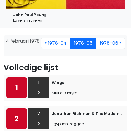
John Paul Young
Love Is in the Air
4 februari 1978
« 1978-04
1978-05
1978-06 »
Volledige lijst
1
Wings
1
?
Mull of Kintyre
2
Jonathan Richman & The Modern Love
2
?
Egyptian Reggae