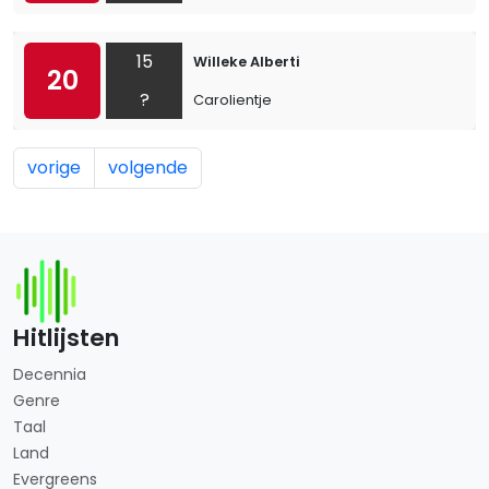
15
Willeke Alberti
20
?
Carolientje
vorige
volgende
Hitlijsten
Decennia
Genre
Taal
Land
Evergreens