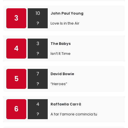
10
John Paul Young
3
?
Love Is in the Air
3
The Babys
4
?
Isn’t It Time
7
David Bowie
5
?
“Heroes”
4
Raffaella Carrà
6
?
A far l’amore comincia tu