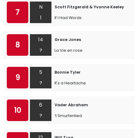
N
Scott Fitzgerald & Yvonne Keeley
7
1
If I Had Words
14
Grace Jones
8
?
La Vie en rose
5
Bonnie Tyler
9
?
It's a Heartache
6
Vader Abraham
10
?
’t Smurfenlied
12
Will Tura