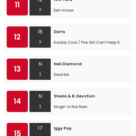
11
?
Een vrouw
18
Darts
12
?
Daddy Cool / The Girl Can’t Help It
N
Neil Diamond
13
1
Desirée
N
Sheila & B. Devotion
14
1
Singin’ in the Rain
17
Iggy Pop
15