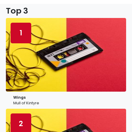
Top 3
1
Wings
Mull of Kintyre
2