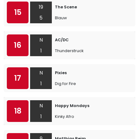
19
The Scene
15
5
Blauw
N
AC/DC
16
1
Thunderstruck
N
Pixies
17
1
Dig for Fire
N
Happy Mondays
18
1
Kinky Afro
9
Matthias Reim