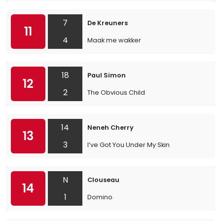
7
De Kreuners
11
4
Maak me wakker
18
Paul Simon
12
2
The Obvious Child
14
Neneh Cherry
13
3
I’ve Got You Under My Skin
N
Clouseau
14
1
Domino