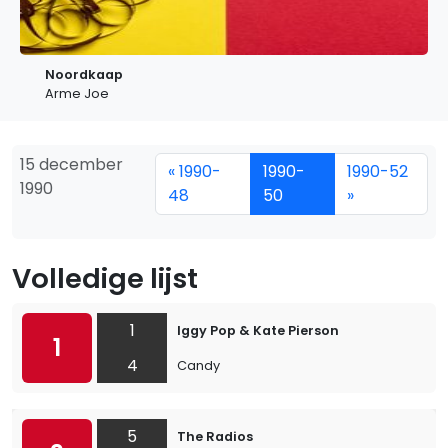
Noordkaap
Arme Joe
15 december
« 1990-
1990-
1990-52
1990
48
50
»
Volledige lijst
1
Iggy Pop & Kate Pierson
1
4
Candy
5
The Radios