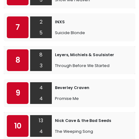
2
INXS
7
5
Suicide Blonde
8
Leyers, Michiels & Soulsister
8
3
Through Before We Started
4
Beverley Craven
9
4
Promise Me
13
Nick Cave & the Bad Seeds
10
4
The Weeping Song