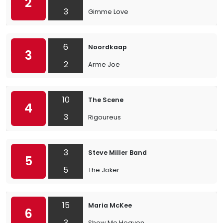
2
3
Gimme Love
6
Noordkaap
3
2
Arme Joe
10
The Scene
4
3
Rigoureus
3
Steve Miller Band
5
5
The Joker
15
Maria McKee
6
3
Show Me Heaven