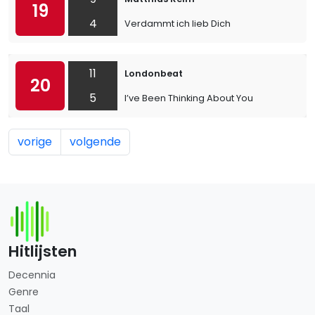
19
4
Verdammt ich lieb Dich
11
Londonbeat
20
5
I’ve Been Thinking About You
vorige
volgende
Hitlijsten
Decennia
Genre
Taal