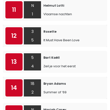
N
Helmut Lotti
11
1
Vlaamse nachten
3
Roxette
12
5
It Must Have Been Love
5
Bart Kaëll
13
4
Zeil je voor het eerst
18
Bryan Adams
14
2
Summer of ’69
N
Mariah Carey