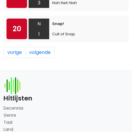
3
Nah Neh Nah
N
Snap!
20
1
Cult of Snap
vorige
volgende
Hitlijsten
Decennia
Genre
Taal
Land