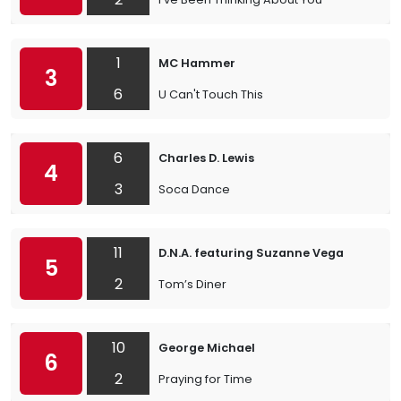
1
MC Hammer
3
6
U Can't Touch This
6
Charles D. Lewis
4
3
Soca Dance
11
D.N.A. featuring Suzanne Vega
5
2
Tom’s Diner
10
George Michael
6
2
Praying for Time