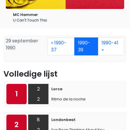
MC Hammer
U Can't Touch This
29 september
« 1990-
1990-
1990-41
1990
37
39
»
Volledige lijst
2
Lorca
1
2
Ritmo de la noche
8
Londonbeat
2
2
I’ve Been Thinking About You