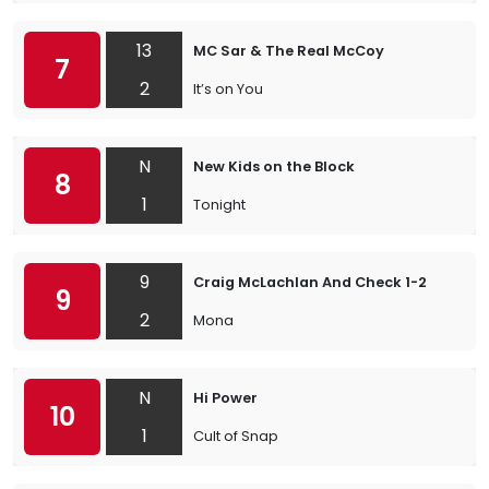
13
MC Sar & The Real McCoy
7
2
It’s on You
N
New Kids on the Block
8
1
Tonight
9
Craig McLachlan And Check 1-2
9
2
Mona
N
Hi Power
10
1
Cult of Snap