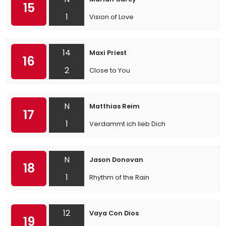
15
1
Vision of Love
14
Maxi Priest
16
2
Close to You
N
Matthias Reim
17
1
Verdammt ich lieb Dich
N
Jason Donovan
18
1
Rhythm of the Rain
12
Vaya Con Dios
19