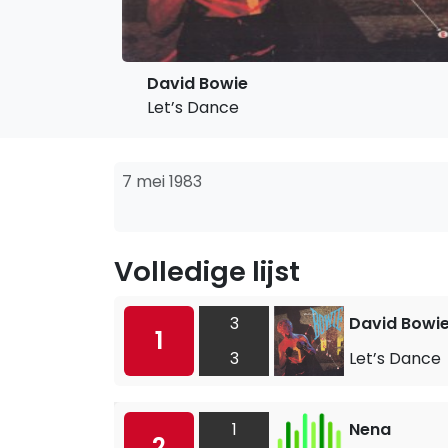
David Bowie
Let’s Dance
7 mei 1983
Volledige lijst
3
David Bowi
1
3
Let’s Dance
1
Nena
2