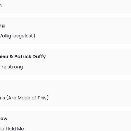
ns
ing
öllig losgelöst)
hieu & Patrick Duffy
're strong
s (Are Made of This)
Wow
na Hold Me