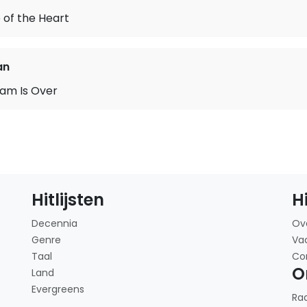
e of the Heart
an
am Is Over
Hitlijsten
H
Decennia
Ov
Genre
Va
Taal
Co
O
Land
Evergreens
Ra