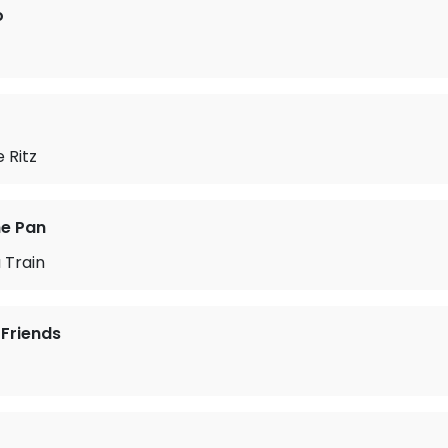
o
e Ritz
he Pan
 Train
 Friends
r