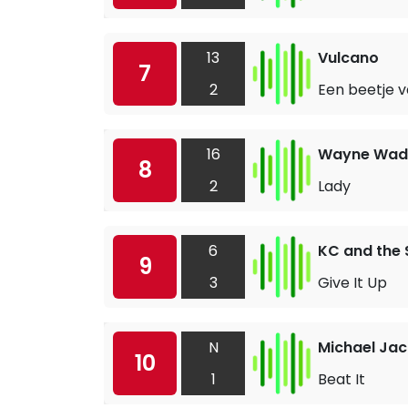
13
Vulcano
7
2
Een beetje v
16
Wayne Wad
8
2
Lady
6
KC and the 
9
3
Give It Up
N
Michael Ja
10
1
Beat It