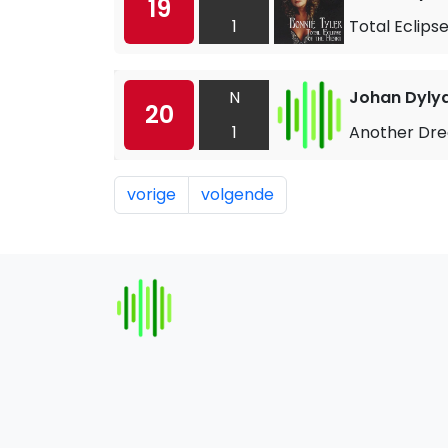
19
1
Total Eclips
N
Johan Dyly
20
1
Another Dre
vorige
volgende