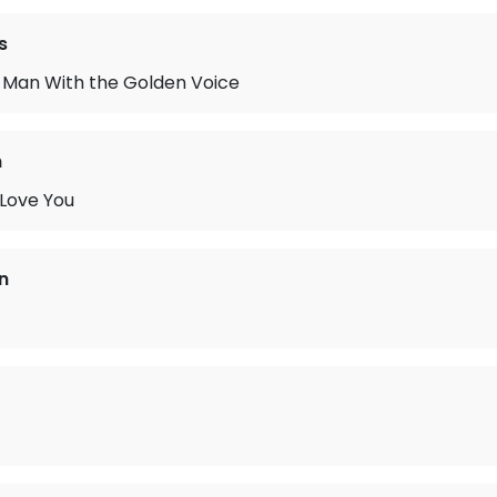
s
e Man With the Golden Voice
n
 Love You
n