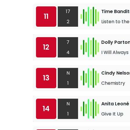
17
Time Bandit
11
2
Listen to th
7
Dolly Parto
12
4
I Will Always
N
Cindy Nelso
13
1
Chemistry
N
Anita Leoné
14
1
Give It Up