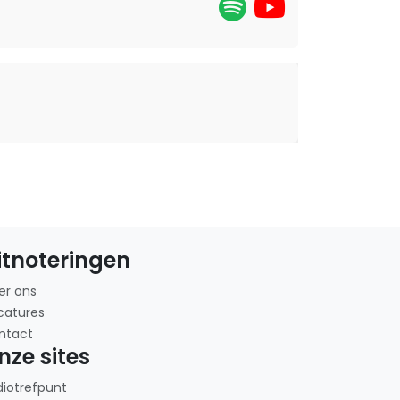
itnoteringen
er ons
catures
ntact
nze sites
diotrefpunt