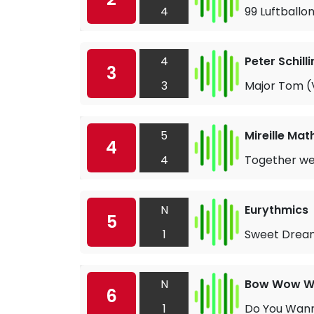
4
99 Luftballo
4
Peter Schill
3
3
Major Tom (V
5
Mireille Mat
4
4
Together we
N
Eurythmics
5
1
Sweet Dream
N
Bow Wow 
6
1
Do You Wan