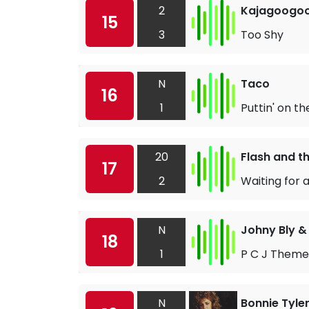
2
Kajagoogo
15
3
Too Shy
N
Taco
16
1
Puttin' on th
20
Flash and t
17
2
Waiting for a
N
Johny Bly &
18
1
P C J Theme
N
Bonnie Tyle