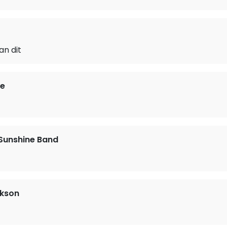
an dit
e
Sunshine Band
ckson