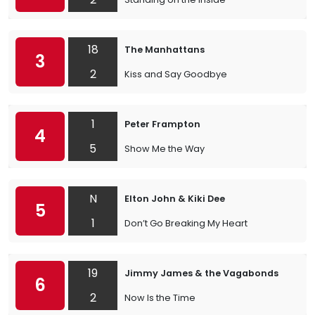
18
The Manhattans
3
2
Kiss and Say Goodbye
1
Peter Frampton
4
5
Show Me the Way
N
Elton John & Kiki Dee
5
1
Don’t Go Breaking My Heart
19
Jimmy James & the Vagabonds
6
2
Now Is the Time