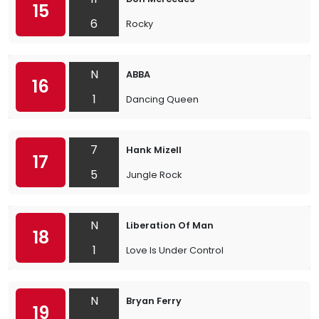
15
6
Rocky
N
ABBA
16
1
Dancing Queen
7
Hank Mizell
17
5
Jungle Rock
N
Liberation Of Man
18
1
Love Is Under Control
N
Bryan Ferry
19