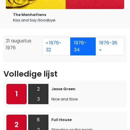
The Manhattans
Kiss and Say Goodbye
21 augustus
« 1976-
1976-
1976-36
1976
32
34
»
Volledige lijst
2
Jesse Green
1
3
Nice and Slow
8
Full House
2
2
Standing on the Inside