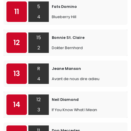
5
Fats Domino
11
4
Blueberry Hill
15
Bonnie St. Claire
12
2
Dokter Bernhard
R
Jeane Manson
13
4
Avant de nous dire adieu
12
Neil Diamond
14
3
If You Know What I Mean
11
Don Mercedes