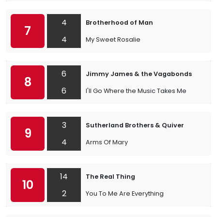
4
Brotherhood of Man
7
4
My Sweet Rosalie
6
Jimmy James & the Vagabonds
8
6
I'll Go Where the Music Takes Me
3
Sutherland Brothers & Quiver
9
4
Arms Of Mary
14
The Real Thing
10
2
You To Me Are Everything