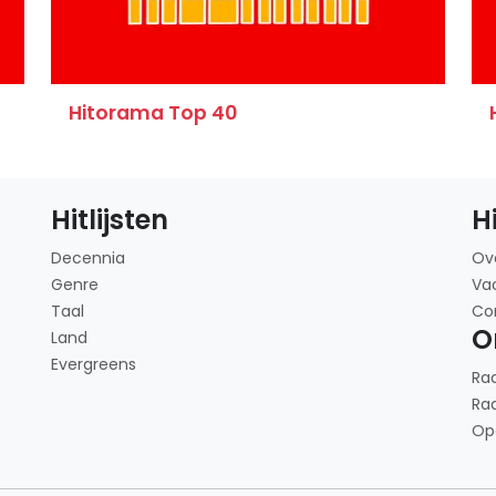
Hitorama Top 40
Hitlijsten
H
Decennia
Ov
Genre
Va
Taal
Co
O
Land
Evergreens
Ra
Ra
Op