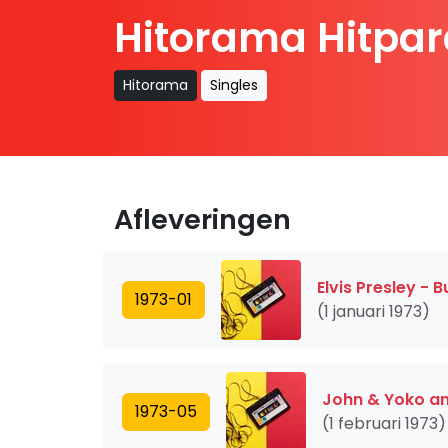
Hitorama Hitpar
Hitorama
Singles
Afleveringen
Elvis Presley - 
1973-01
(1 januari 1973)
John & Yoko an
1973-05
(1 februari 1973)