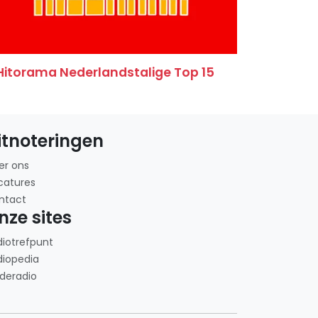
Hitorama Nederlandstalige Top 15
itnoteringen
er ons
catures
ntact
nze sites
diotrefpunt
diopedia
deradio