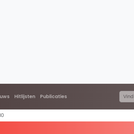
euws
Hitlijsten
Publicaties
30