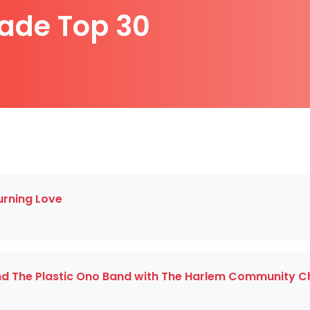
ade Top 30
Burning Love
d The Plastic Ono Band with The Harlem Community C