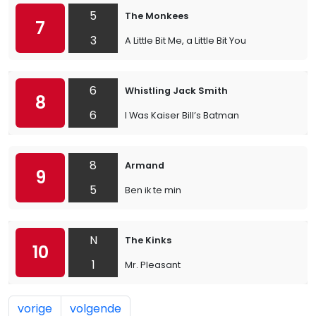
5
The Monkees
7
3
A Little Bit Me, a Little Bit You
6
Whistling Jack Smith
8
6
I Was Kaiser Bill’s Batman
8
Armand
9
5
Ben ik te min
N
The Kinks
10
1
Mr. Pleasant
vorige
volgende