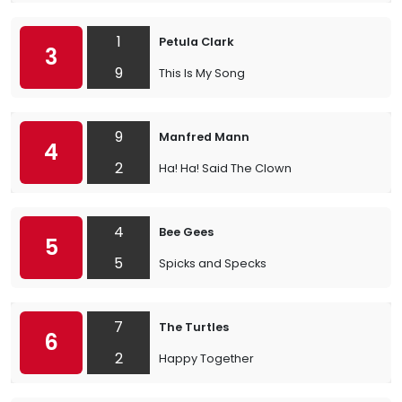
1
Petula Clark
3
9
This Is My Song
9
Manfred Mann
4
2
Ha! Ha! Said The Clown
4
Bee Gees
5
5
Spicks and Specks
7
The Turtles
6
2
Happy Together