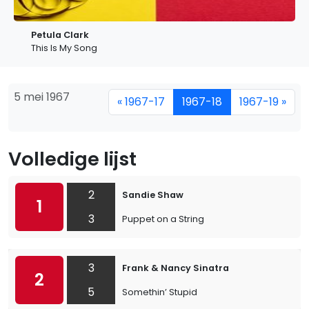
Petula Clark
This Is My Song
5 mei 1967
« 1967-17
1967-18
1967-19 »
Volledige lijst
2
Sandie Shaw
1
3
Puppet on a String
3
Frank & Nancy Sinatra
2
5
Somethin’ Stupid