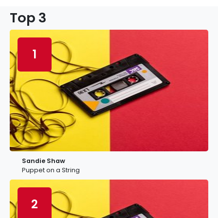
Top 3
1
Sandie Shaw
Puppet on a String
2