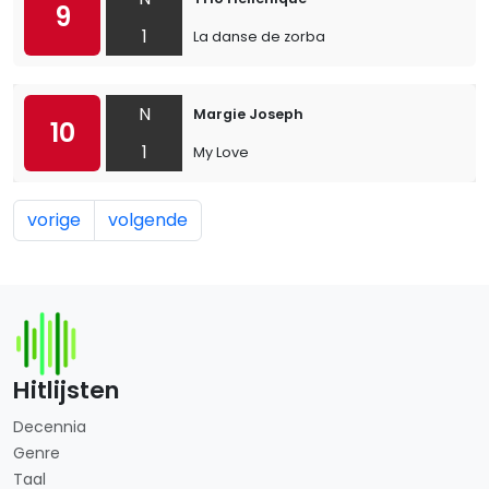
9
1
La danse de zorba
N
Margie Joseph
10
1
My Love
vorige
volgende
Hitlijsten
Decennia
Genre
Taal