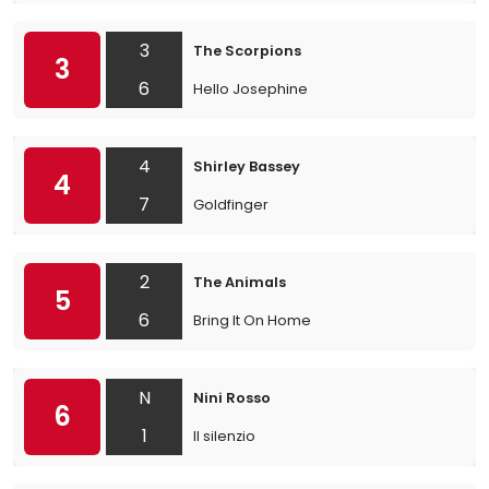
3
The Scorpions
3
6
Hello Josephine
4
Shirley Bassey
4
7
Goldfinger
2
The Animals
5
6
Bring It On Home
N
Nini Rosso
6
1
Il silenzio