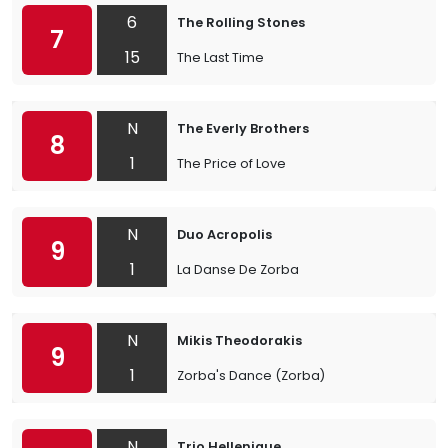
6
The Rolling Stones
7
15
The Last Time
N
The Everly Brothers
8
1
The Price of Love
N
Duo Acropolis
9
1
La Danse De Zorba
N
Mikis Theodorakis
9
1
Zorba's Dance (Zorba)
N
Trio Hellenique