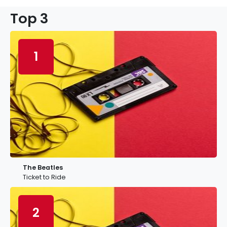
Top 3
1
The Beatles
Ticket to Ride
2