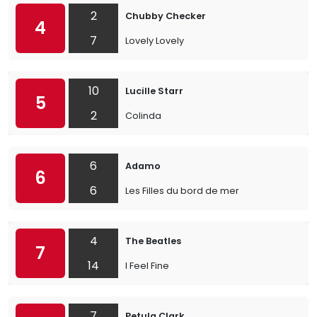
2
Chubby Checker
4
7
Lovely Lovely
10
Lucille Starr
5
2
Colinda
6
Adamo
6
6
Les Filles du bord de mer
4
The Beatles
7
14
I Feel Fine
7
Petula Clark