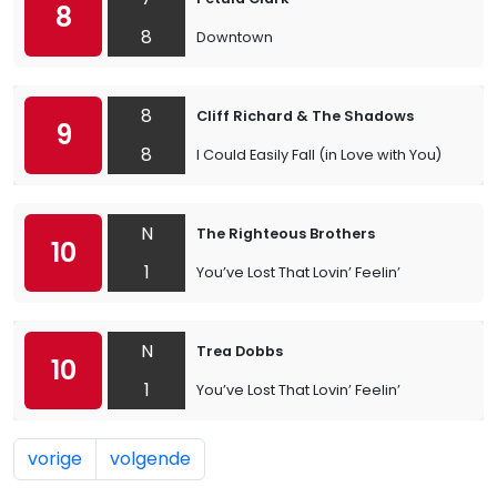
8
8
Downtown
8
Cliff Richard & The Shadows
9
8
I Could Easily Fall (in Love with You)
N
The Righteous Brothers
10
1
You’ve Lost That Lovin’ Feelin’
N
Trea Dobbs
10
1
You’ve Lost That Lovin’ Feelin’
vorige
volgende