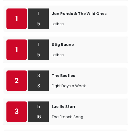
1
Jan Rohde & The Wild Ones
1
5
Letkiss
1
Stig Rauno
1
5
Letkiss
3
The Beatles
2
3
Eight Days a Week
5
Lucille Starr
3
16
The French Song