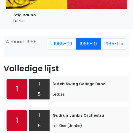
Stig Rauno
Letkiss
4 maart 1965
« 1965-09
1965-10
1965-11 »
Volledige lijst
1
Dutch Swing College Band
1
5
Letkiss
1
Gudrun Jankis Orchestra
1
5
Let Kiss (Jenka)