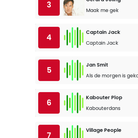
3
Maak me gek
Captain Jack
4
Captain Jack
Jan Smit
5
Als de morgen is ge
Kabouter Plop
6
Kabouterdans
Village People
7