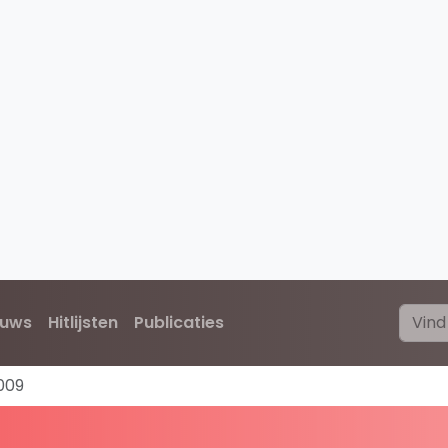
euws
Hitlijsten
Publicaties
009