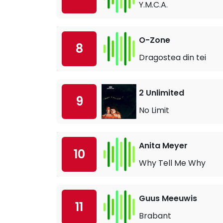
Y.M.C.A.
O-Zone
8
Dragostea din tei
2 Unlimited
9
No Limit
Anita Meyer
10
Why Tell Me Why
Guus Meeuwis
11
Brabant