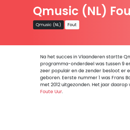
Qmusic (NL) Fout
Qmusic (NL)
Fout
Na het succes in Vlaanderen startte Qm
programma-onderdeel was tussen 9 en 
zeer populair en de zender besloot er e
geboren. Eerste nummer 1 was Frans Bau
met 2012 uitgezonden. Het jaar daarop 
Foute Uur
.