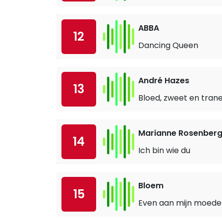
ABBA
12
Dancing Queen
André Hazes
13
Bloed, zweet en tran
Marianne Rosenber
14
Ich bin wie du
Bloem
15
Even aan mijn moede