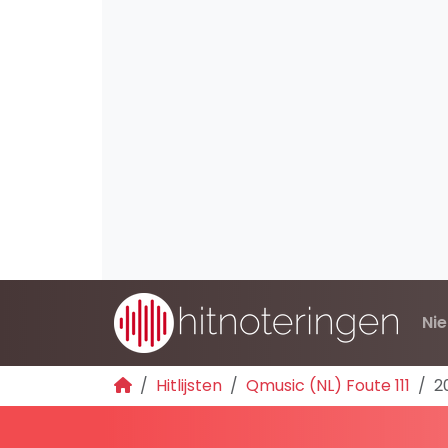
Ni
Hitlijsten
Qmusic (NL) Foute 111
2