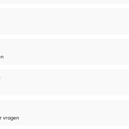
en
g
r vragen