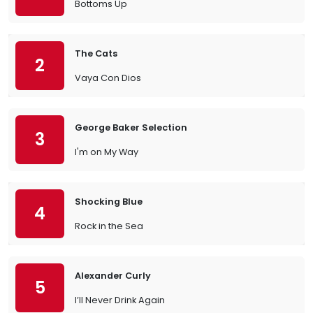
Bottoms Up
The Cats
2
Vaya Con Dios
George Baker Selection
3
I'm on My Way
Shocking Blue
4
Rock in the Sea
Alexander Curly
5
I’ll Never Drink Again