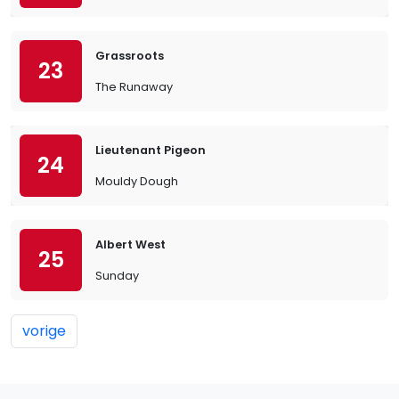
Grassroots
23
The Runaway
Lieutenant Pigeon
24
Mouldy Dough
Albert West
25
Sunday
vorige