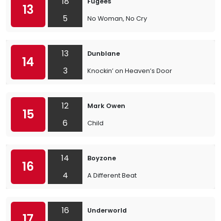
18
Fugees
13
5
No Woman, No Cry
13
Dunblane
14
3
Knockin’ on Heaven’s Door
12
Mark Owen
15
6
Child
14
Boyzone
16
4
A Different Beat
16
Underworld
17