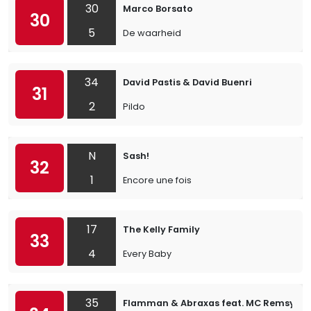
30
Marco Borsato
30
5
De waarheid
34
David Pastis & David Buenri
31
2
Pildo
N
Sash!
32
1
Encore une fois
17
The Kelly Family
33
4
Every Baby
35
Flamman & Abraxas feat. MC Remsy