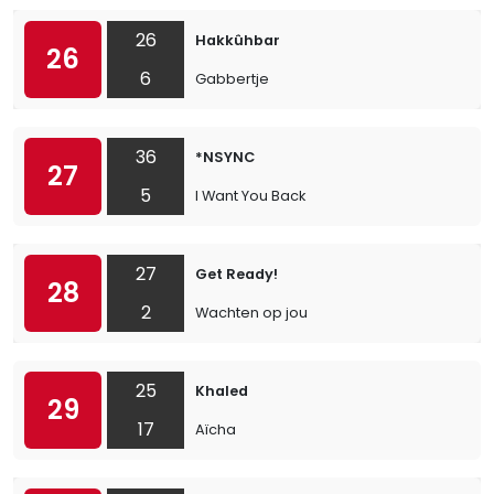
26
Hakkûhbar
26
6
Gabbertje
36
*NSYNC
27
5
I Want You Back
27
Get Ready!
28
2
Wachten op jou
25
Khaled
29
17
Aïcha