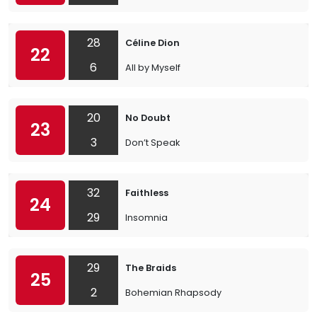
28
Céline Dion
22
6
All by Myself
20
No Doubt
23
3
Don’t Speak
32
Faithless
24
29
Insomnia
29
The Braids
25
2
Bohemian Rhapsody