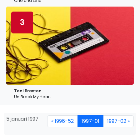
One and One
3
Toni Braxton
Un‐Break My Heart
5 januari 1997
« 1996-52
1997-01
1997-02 »