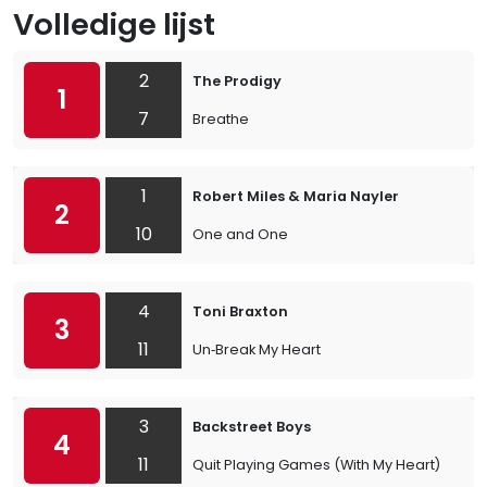
Volledige lijst
2
The Prodigy
1
7
Breathe
1
Robert Miles & Maria Nayler
2
10
One and One
4
Toni Braxton
3
11
Un‐Break My Heart
3
Backstreet Boys
4
11
Quit Playing Games (With My Heart)