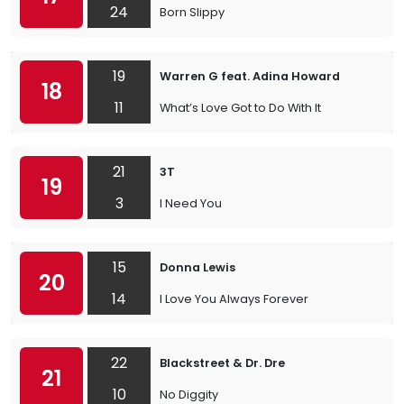
24
Born Slippy
19
Warren G feat. Adina Howard
18
11
What’s Love Got to Do With It
21
3T
19
3
I Need You
15
Donna Lewis
20
14
I Love You Always Forever
22
Blackstreet & Dr. Dre
21
10
No Diggity