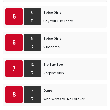
6
Spice Girls
5
11
Say You’ll Be There
8
Spice Girls
6
2
2 Become 1
10
Tic Tac Toe
7
7
Verpiss’ dich
7
Dune
8
7
Who Wants to Live Forever