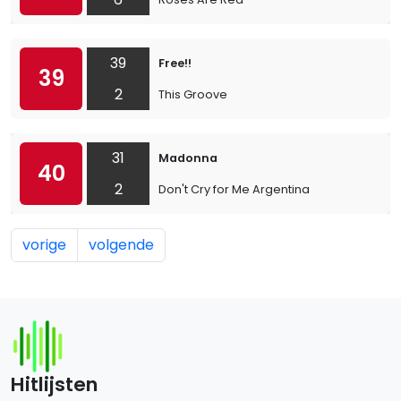
39
Free!!
39
2
This Groove
31
Madonna
40
2
Don't Cry for Me Argentina
vorige
volgende
Hitlijsten