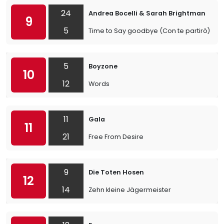
24
Andrea Bocelli & Sarah Brightman
9
5
Time to Say goodbye (Con te partirò)
5
Boyzone
10
12
Words
11
Gala
11
21
Free From Desire
9
Die Toten Hosen
12
14
Zehn kleine Jägermeister