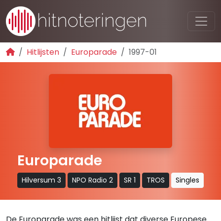
Hitlijsten
Europarade
1997-01
Europarade
Hilversum 3
NPO Radio 2
SR 1
TROS
Singles
De Europarade was een hitlijst dat diverse Europese