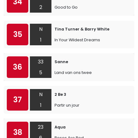
34
2
Good to Go
N
Tina Turner & Barry White
35
1
In Your Wildest Dreams
33
Sanne
36
5
Land van ons twee
N
2 Be 3
37
1
Partir un jour
23
Aqua
38
6
Roses Are Red