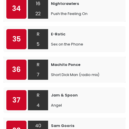
16
Nightcrawlers
34
22
Push the Feeling On
R
E-Rotic
35
5
Sex on the Phone
R
Machito Ponce
36
7
Short Dick Man (radio mix)
R
Jam & Spoon
37
4
Angel
40
Sam Gooris