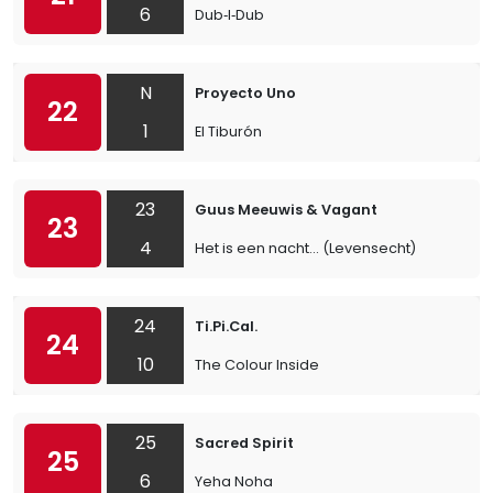
6
Dub‐I‐Dub
N
Proyecto Uno
22
1
El Tiburón
23
Guus Meeuwis & Vagant
23
4
Het is een nacht... (Levensecht)
24
Ti.Pi.Cal.
24
10
The Colour Inside
25
Sacred Spirit
25
6
Yeha Noha