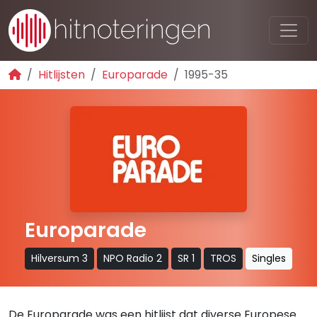
Hitlijsten
Europarade
1995-35
Europarade
Hilversum 3
NPO Radio 2
SR 1
TROS
Singles
De Europarade was een hitlijst dat diverse Europese