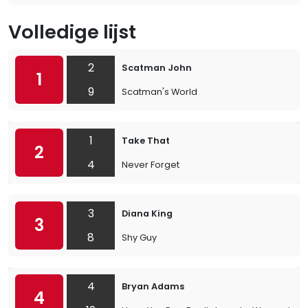
Volledige lijst
2
Scatman John
1
9
Scatman's World
1
Take That
2
4
Never Forget
3
Diana King
3
8
Shy Guy
4
Bryan Adams
4