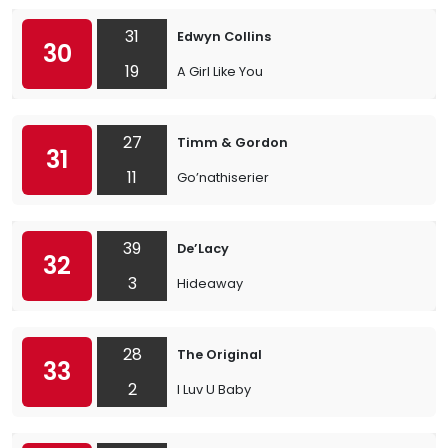
31
Edwyn Collins
30
19
A Girl Like You
27
Timm & Gordon
31
11
Go’nathiserier
39
De’Lacy
32
3
Hideaway
28
The Original
33
2
I Luv U Baby