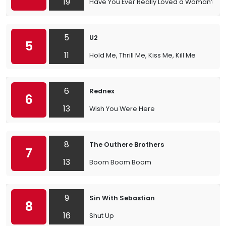
19
Have You Ever Really Loved a Woman?
5
U2
5
11
Hold Me, Thrill Me, Kiss Me, Kill Me
6
Rednex
6
13
Wish You Were Here
8
The Outhere Brothers
7
13
Boom Boom Boom
9
Sin With Sebastian
8
16
Shut Up