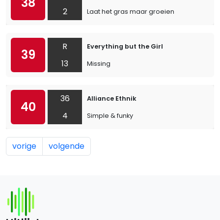
38
2
Laat het gras maar groeien
R
Everything but the Girl
39
13
Missing
36
Alliance Ethnik
40
4
Simple & funky
vorige
volgende