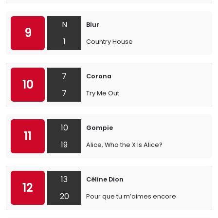
N
Blur
9
1
Country House
7
Corona
10
7
Try Me Out
10
Gompie
11
19
Alice, Who the X Is Alice?
13
Céline Dion
12
20
Pour que tu m’aimes encore