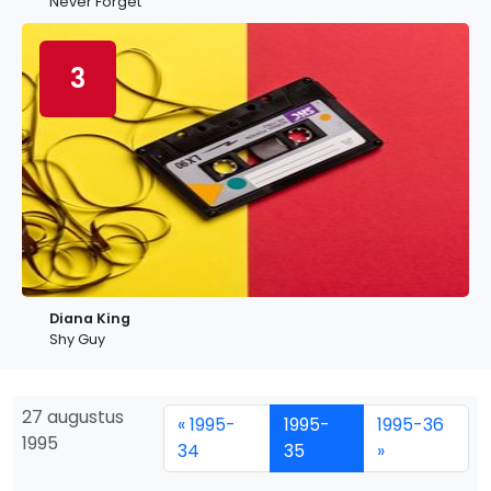
Never Forget
3
Diana King
Shy Guy
27 augustus
« 1995-
1995-
1995-36
1995
34
35
»