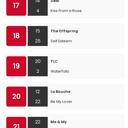
14
Seal
17
4
Kiss From a Rose
15
The Offspring
18
25
Self Esteem
20
TLC
19
2
Waterfalls
12
La Bouche
20
22
Be My Lover
22
Me & My
21