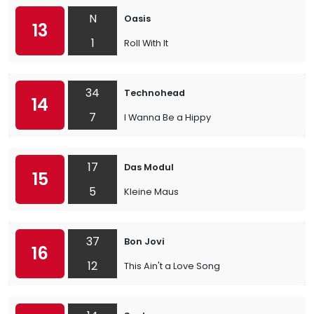
N
Oasis
13
1
Roll With It
34
Technohead
14
7
I Wanna Be a Hippy
17
Das Modul
15
5
Kleine Maus
37
Bon Jovi
16
12
This Ain't a Love Song