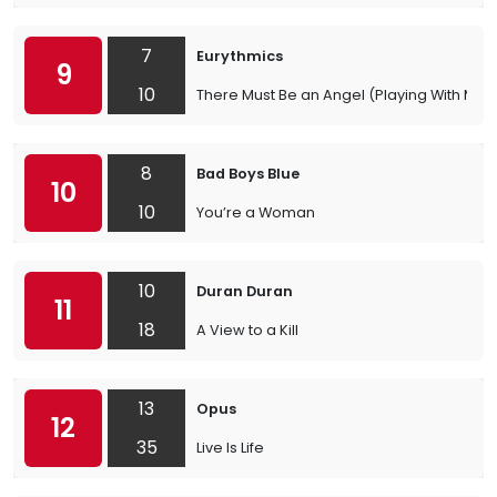
7
Eurythmics
9
10
There Must Be an Angel (Playing With My H
8
Bad Boys Blue
10
10
You’re a Woman
10
Duran Duran
11
18
A View to a Kill
13
Opus
12
35
Live Is Life