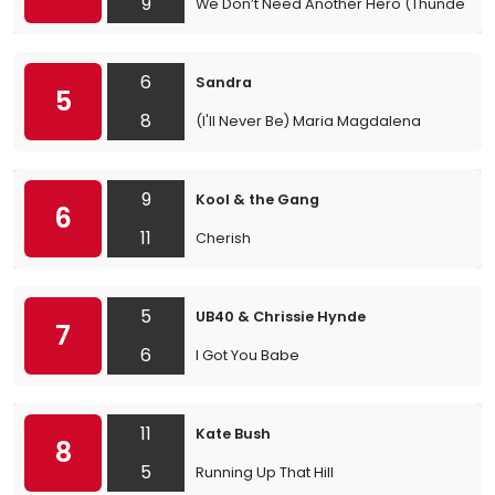
9
We Don’t Need Another Hero (Thunderd
6
Sandra
5
8
(I'll Never Be) Maria Magdalena
9
Kool & the Gang
6
11
Cherish
5
UB40 & Chrissie Hynde
7
6
I Got You Babe
11
Kate Bush
8
5
Running Up That Hill