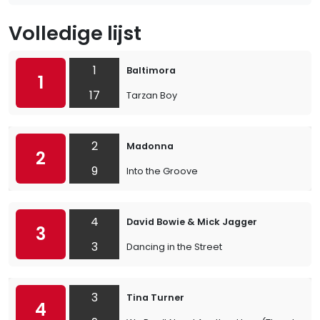
Volledige lijst
1
Baltimora
1
17
Tarzan Boy
2
Madonna
2
9
Into the Groove
4
David Bowie & Mick Jagger
3
3
Dancing in the Street
3
Tina Turner
4