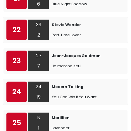
6
Blue Night Shadow
33
Stevie Wonder
22
2
Part‐Time Lover
27
Jean-Jacques Goldman
23
7
Je marche seul
24
Modern Talking
24
19
You Can Win If You Want
N
Marillion
25
1
Lavender