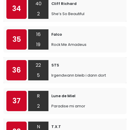
40
Cliff Richard
34
2
She’s So Beautiful
16
Falco
35
19
Rock Me Amadeus
22
STS
36
5
Irgendwann bleib i dann dort
R
Lune de Miel
37
2
Paradise mi amor
N
T.X.T