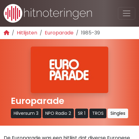
Hitlijsten
Europarade
1985-39
Europarade
Hilversum 3
NPO Radio 2
SR 1
TROS
Singles
De Europarade was een hitlijst dat diverse Europese