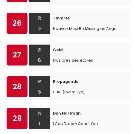
R
Tavares
26
13
Heaven Must Be Missing an Angel
21
Gold
27
8
Plus près des étoiles
R
Propaganda
28
5
Duel (Eye to Eye)
N
Dan Hartman
29
1
I Can Dream About You