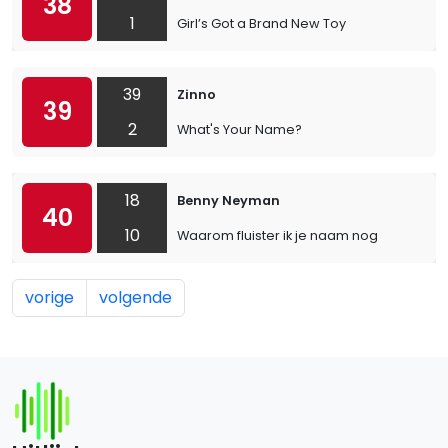
38
1
Girl’s Got a Brand New Toy
39
Zinno
39
2
What's Your Name?
18
Benny Neyman
40
10
Waarom fluister ik je naam nog
vorige
volgende