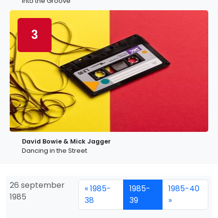
Into the Groove
3
David Bowie & Mick Jagger
Dancing in the Street
26 september
« 1985-
1985-
1985-40
1985
38
39
»