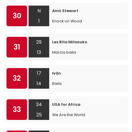
N
Amii Stewart
30
1
Knock on Wood
29
Les Rita Mitsouko
31
13
Marcia baila
17
Iván
32
14
Baila
34
USA for Africa
33
25
We Are the World