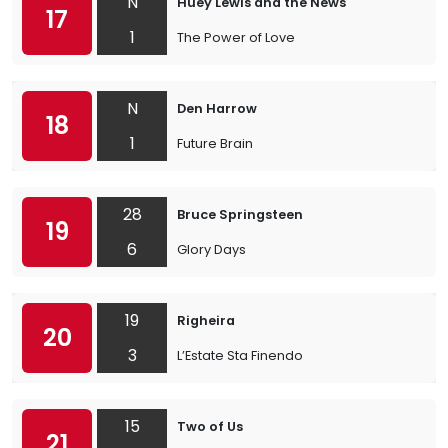
N
Huey Lewis and the News
17
1
The Power of Love
N
Den Harrow
18
1
Future Brain
28
Bruce Springsteen
19
6
Glory Days
19
Righeira
20
3
L’Estate Sta Finendo
15
Two of Us
21