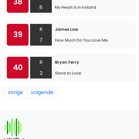
38
8
My Heart Is in Ireland
R
James Low
39
7
How Much Do You Love Me
R
Bryan Ferry
40
2
Slave to Love
vorige
volgende