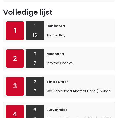
Volledige lijst
1
Baltimora
1
15
Tarzan Boy
3
Madonna
2
7
Into the Groove
2
Tina Turner
3
7
We Don’t Need Another Hero (Thunderd
6
Eurythmics
4