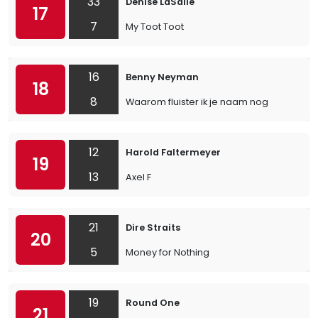
33
Denise LaSalle
17
7
My Toot Toot
16
Benny Neyman
18
8
Waarom fluister ik je naam nog
12
Harold Faltermeyer
19
13
Axel F
21
Dire Straits
20
5
Money for Nothing
19
Round One
21