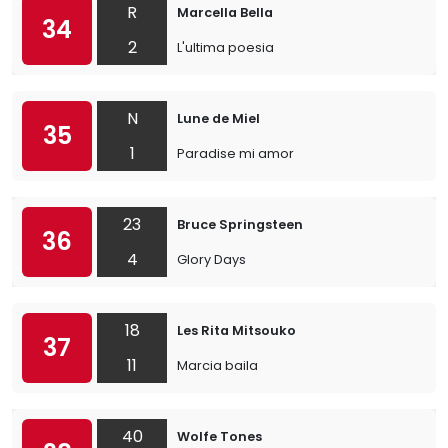
R
Marcella Bella
34
2
L'ultima poesia
N
Lune de Miel
35
1
Paradise mi amor
23
Bruce Springsteen
36
4
Glory Days
18
Les Rita Mitsouko
37
11
Marcia baila
40
Wolfe Tones