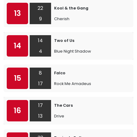
22
Kool & the Gang
13
9
Cherish
14
Two of Us
14
4
Blue Night Shadow
8
Falco
15
17
Rock Me Amadeus
17
The Cars
16
13
Drive