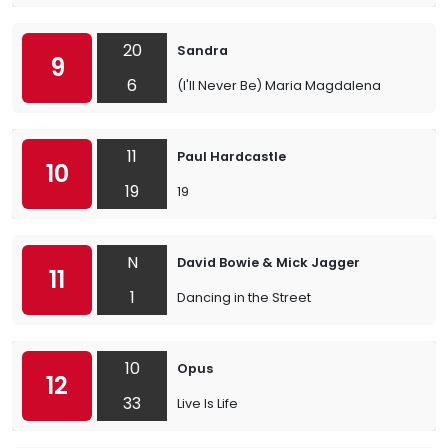
20
Sandra
9
6
(I'll Never Be) Maria Magdalena
11
Paul Hardcastle
10
19
19
N
David Bowie & Mick Jagger
11
1
Dancing in the Street
10
Opus
12
33
Live Is Life