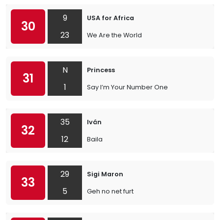
9
USA for Africa
30
23
We Are the World
N
Princess
31
1
Say I’m Your Number One
35
Iván
32
12
Baila
29
Sigi Maron
33
5
Geh no net furt