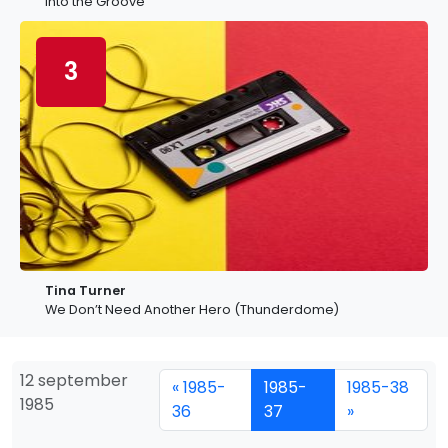
Into the Groove
3
Tina Turner
We Don’t Need Another Hero (Thunderdome)
12 september
« 1985-
1985-
1985-38
1985
36
37
»