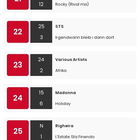
12
Rocky (Rival mix)
25
STS
22
3
Irgendwann bleib i dann dort
24
Various Artists
23
2
Afrika
15
Madonna
24
6
Holiday
N
Righeira
25
1
L’Estate Sta Finendo