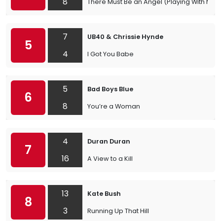
8
There Must Be an Angel (Playing With My H
7
UB40 & Chrissie Hynde
5
4
I Got You Babe
5
Bad Boys Blue
6
8
You’re a Woman
4
Duran Duran
7
16
A View to a Kill
13
Kate Bush
8
3
Running Up That Hill