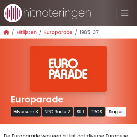
Hitlijsten
Europarade
1985-37
Europarade
Hilversum 3
NPO Radio 2
SR 1
TROS
Singles
De Europarade was een hitlijst dat diverse Europese