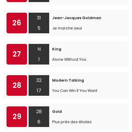
31
Jean-Jacques Goldman
26
5
Je marche seul
N
King
27
1
Alone Without You
32
Modern Talking
28
17
You Can Win If You Want
28
Gold
29
6
Plus près des étoiles