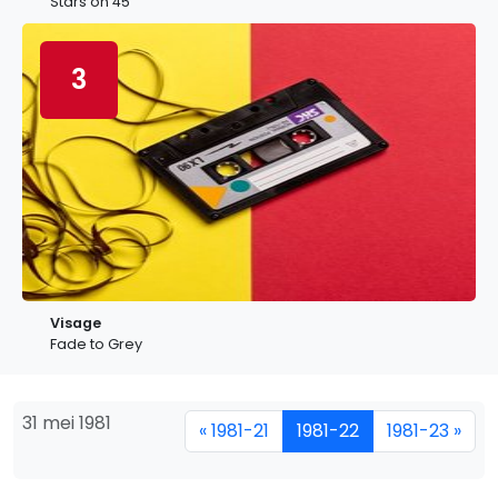
Stars on 45
3
Visage
Fade to Grey
31 mei 1981
« 1981-21
1981-22
1981-23 »