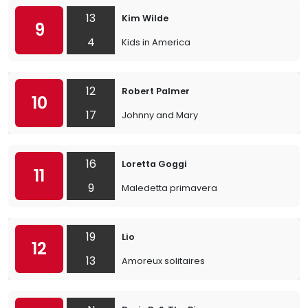
13
Kim Wilde
9
4
Kids in America
12
Robert Palmer
10
17
Johnny and Mary
16
Loretta Goggi
11
9
Maledetta primavera
19
Lio
12
13
Amoreux solitaires