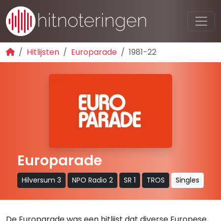
Hitlijsten
Europarade
1981-22
Europarade
Hilversum 3
NPO Radio 2
SR 1
TROS
Singles
De Europarade was een hitlijst dat diverse Europese