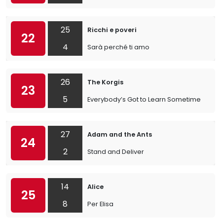
25
Ricchi e poveri
22
4
Sarà perché ti amo
26
The Korgis
23
5
Everybody’s Got to Learn Sometime
27
Adam and the Ants
24
2
Stand and Deliver
14
Alice
25
8
Per Elisa