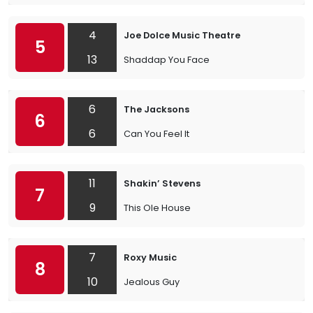
4
Joe Dolce Music Theatre
5
13
Shaddap You Face
6
The Jacksons
6
6
Can You Feel It
11
Shakin’ Stevens
7
9
This Ole House
7
Roxy Music
8
10
Jealous Guy