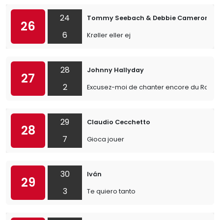
24
Tommy Seebach & Debbie Cameron
26
6
Krøller eller ej
28
Johnny Hallyday
27
2
Excusez-moi de chanter encore du Rock 'n
29
Claudio Cecchetto
28
7
Gioca jouer
30
Iván
29
3
Te quiero tanto