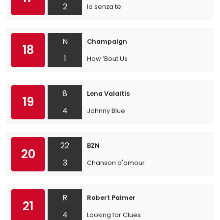
2
Io senza te
N
Champaign
18
1
How ’Bout Us
8
Lena Valaitis
19
4
Johnny Blue
22
BZN
20
3
Chanson d'amour
R
Robert Palmer
21
4
Looking for Clues