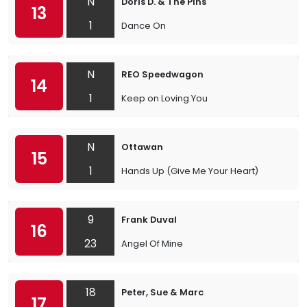
N
Doris D. & The Pins
13
1
Dance On
N
REO Speedwagon
14
1
Keep on Loving You
N
Ottawan
15
1
Hands Up (Give Me Your Heart)
9
Frank Duval
16
23
Angel Of Mine
18
Peter, Sue & Marc
17