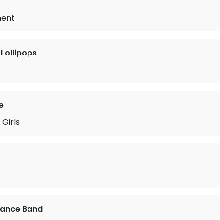
ment
 Lollipops
e
 Girls
ance Band