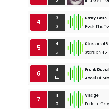
2
In the Air To
3
Stray Cats
4
3
Rock This T
4
Stars on 45
5
6
Stars on 45
8
Frank Duval
6
14
Angel Of Mi
11
Visage
7
3
Fade to Gre