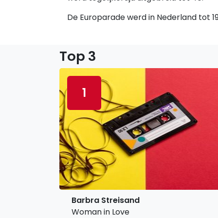
De Europarade werd in Nederland tot 198
Top 3
1
Barbra Streisand
Woman in Love