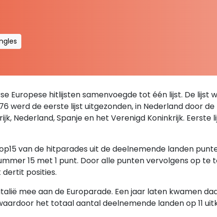
ingles
se Europese hitlijsten samenvoegde tot één lijst. De lijst 
76 werd de eerste lijst uitgezonden, in Nederland door d
krijk, Nederland, Spanje en het Verenigd Koninkrijk. Eerste
 top15 van de hitparades uit de deelnemende landen pun
mmer 15 met 1 punt. Door alle punten vervolgens op te t
dertit posities.
alië mee aan de Europarade. Een jaar laten kwamen daar 
 waardoor het totaal aantal deelnemende landen op 11 uit