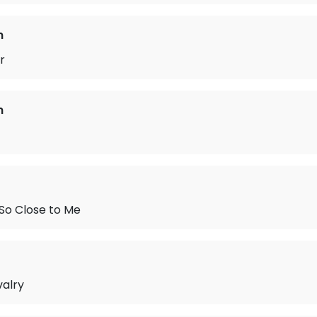
n
r
n
So Close to Me
valry