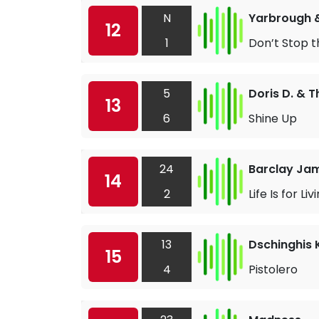
N
Yarbrough 
12
1
Don’t Stop t
5
Doris D. & T
13
6
Shine Up
24
Barclay Ja
14
2
Life Is for Liv
13
Dschinghis 
15
4
Pistolero