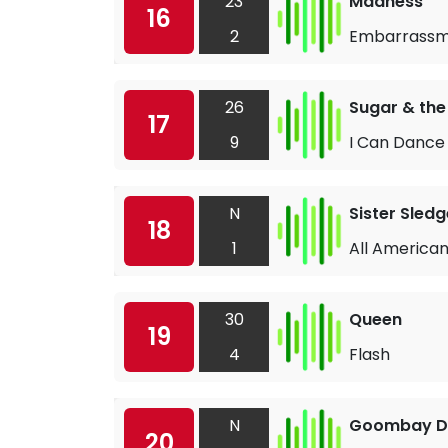
23
Madness
16
2
Embarrass
26
Sugar & the
17
9
I Can Dance
N
Sister Sledg
18
1
All American
30
Queen
19
4
Flash
N
Goombay D
20