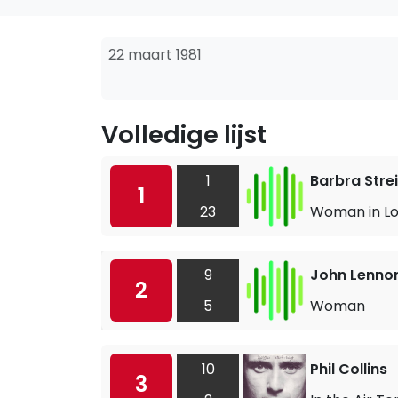
22 maart 1981
Volledige lijst
1
Barbra Stre
1
23
Woman in L
9
John Lenno
2
5
Woman
10
Phil Collins
3