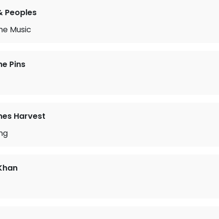
& Peoples
he Music
he Pins
mes Harvest
ing
Khan