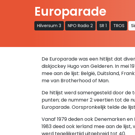
Europarade
Hilversum 3
NPO Radio 2
SR 1
TROS
S
De Europarade was een hitlijst dat diver
diskjockey Hugo van Gelderen. In mei 19
mee aan de lijst: België, Duitsland, Fran
me van Brotherhood of Man.
De hitlijst werd samengesteld door de
punten; de nummer 2 veertien tot de nu
Europarade. Oorspronkelijk telde de lijst 
Vanaf 1979 deden ook Denemarken en It
1983 deed ook Ierland mee aan de lijst,
werd tegelijkertijd uitgebreid tot 40.