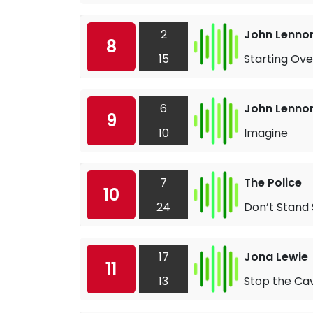
2
John Lenno
8
15
Starting Ove
6
John Lenno
9
10
Imagine
7
The Police
10
24
Don’t Stand 
17
Jona Lewie
11
13
Stop the Ca