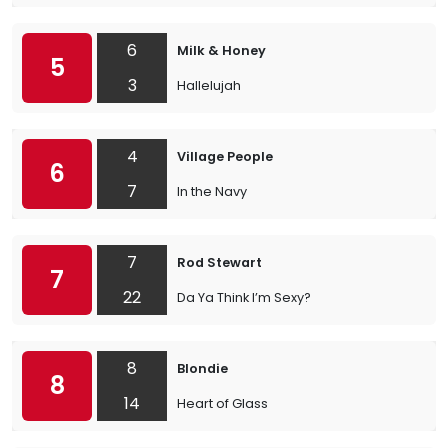
6
Milk & Honey
5
3
Hallelujah
4
Village People
6
7
In the Navy
7
Rod Stewart
7
22
Da Ya Think I’m Sexy?
8
Blondie
8
14
Heart of Glass