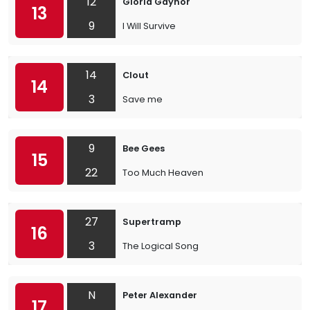
12
Gloria Gaynor
13
9
I Will Survive
14
Clout
14
3
Save me
9
Bee Gees
15
22
Too Much Heaven
27
Supertramp
16
3
The Logical Song
N
Peter Alexander
17