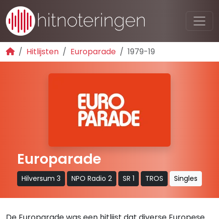
Hitlijsten
Europarade
1979-19
Europarade
Hilversum 3
NPO Radio 2
SR 1
TROS
Singles
De Europarade was een hitlijst dat diverse Europese