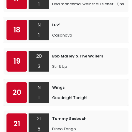
1
Und manchmal weinst du sicher... (Instru
N
Luv’
18
1
Casanova
20
Bob Marley & The Wailers
19
3
Stir It Up
N
Wings
20
1
Goodnight Tonight
21
Tommy Seebach
21
5
Disco Tango