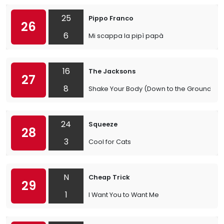
25
Pippo Franco
26
6
Mi scappa la pipì papà
16
The Jacksons
27
8
Shake Your Body (Down to the Ground)
24
Squeeze
28
3
Cool for Cats
N
Cheap Trick
29
1
I Want You to Want Me