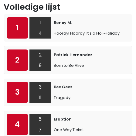
Volledige lijst
1
Boney M.
1
4
Hooray! Hooray! It’s a Holi‐Holiday
2
Patrick Hernandez
2
9
Born to Be Alive
3
Bee Gees
3
11
Tragedy
5
Eruption
4
7
One Way Ticket