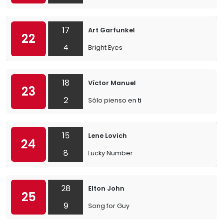
17
Art Garfunkel
22
4
Bright Eyes
18
Víctor Manuel
23
2
Sólo pienso en ti
15
Lene Lovich
24
8
Lucky Number
28
Elton John
25
9
Song for Guy