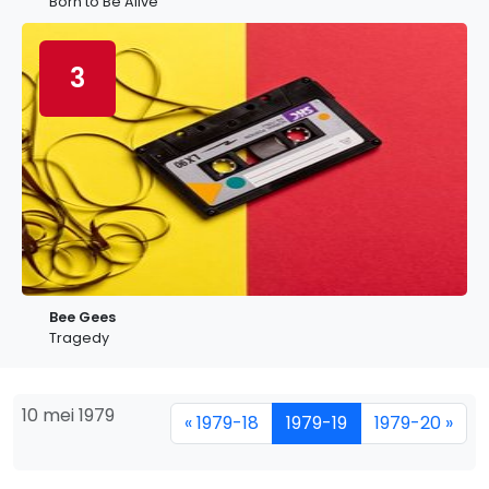
Born to Be Alive
3
Bee Gees
Tragedy
10 mei 1979
« 1979-18
1979-19
1979-20 »