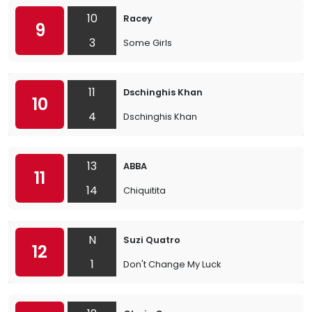
10
Racey
9
3
Some Girls
11
Dschinghis Khan
10
4
Dschinghis Khan
13
ABBA
11
14
Chiquitita
N
Suzi Quatro
12
1
Don't Change My Luck