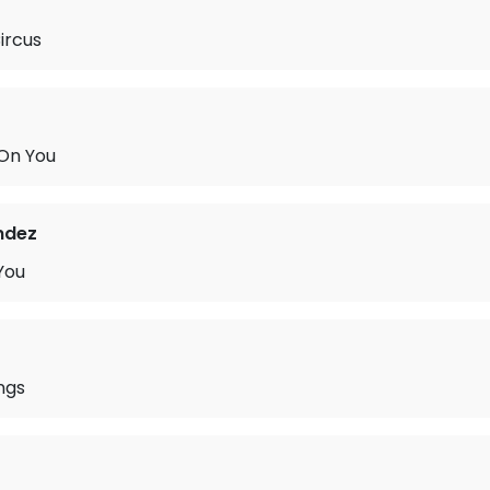
ircus
 On You
ndez
You
ngs