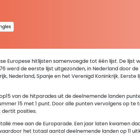
ingles
se Europese hitlijsten samenvoegde tot één lijst. De lijst 
76 werd de eerste lijst uitgezonden, in Nederland door d
krijk, Nederland, Spanje en het Verenigd Koninkrijk. Eerste
 top15 van de hitparades uit de deelnemende landen pun
mmer 15 met 1 punt. Door alle punten vervolgens op te t
dertit posities.
alië mee aan de Europarade. Een jaar laten kwamen daar 
 waardoor het totaal aantal deelnemende landen op 11 uit