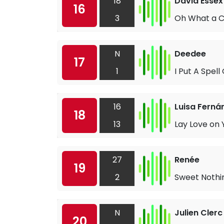
18
David Essex
16
3
Oh What a C
N
Deedee
17
1
I Put A Spell
16
Luisa Ferná
18
13
Lay Love on 
27
Renée
19
2
Sweet Nothi
N
Julien Clerc
20