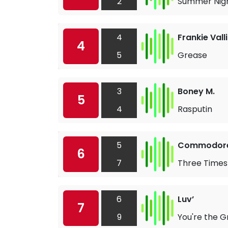
2
Summer Nig
4
Frankie Valli
4
5
Grease
3
Boney M.
5
4
Rasputin
5
Commodor
6
7
Three Times
6
Luv’
7
9
You're the G