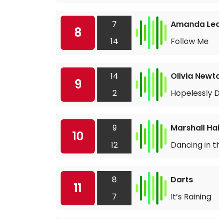
7
Amanda Le
8
14
Follow Me
14
Olivia Newt
9
2
Hopelessly 
9
Marshall Ha
10
12
Dancing in t
8
Darts
11
7
It’s Raining