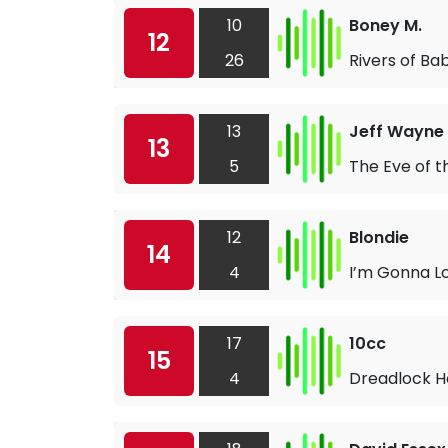
10
Boney M.
12
26
Rivers of Ba
13
Jeff Wayne 
13
5
The Eve of 
12
Blondie
14
4
I’m Gonna L
17
10cc
15
4
Dreadlock H