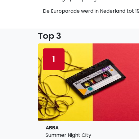
De Europarade werd in Nederland tot 198
Top 3
1
ABBA
Summer Night City