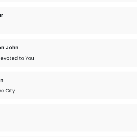
ar
on‐John
Devoted to You
in
he City