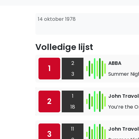
14 oktober 1978
Volledige lijst
2
ABBA
1
3
Summer Nigh
1
John Travol
2
18
You’re the O
11
John Travol
3