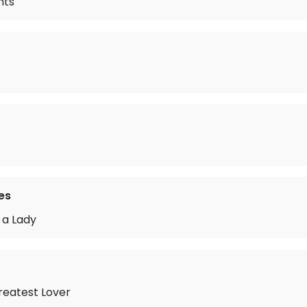
hts
es
 a Lady
reatest Lover