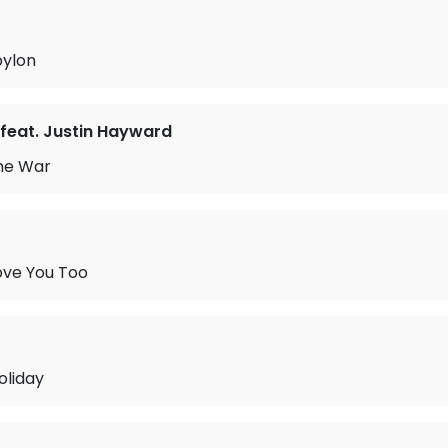
bylon
feat. Justin Hayward
the War
ove You Too
oliday