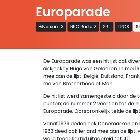
Europarade
Hilversum 3
NPO Radio 2
SR 1
TROS
S
De Europarade was een hitlijst dat diver
diskjockey Hugo van Gelderen. In mei 19
mee aan de lijst: België, Duitsland, Fran
me van Brotherhood of Man.
De hitlijst werd samengesteld door de
punten; de nummer 2 veertien tot de nu
Europarade. Oorspronkelijk telde de lijst 
Vanaf 1979 deden ook Denemarken en It
1983 deed ook Ierland mee aan de lijst,
werd tegelijkertijd uitgebreid tot 40.