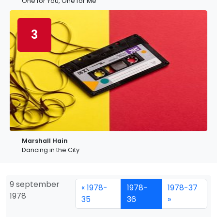
One for You, One for Me
3
Marshall Hain
Dancing in the City
9 september
« 1978-
1978-
1978-37
1978
35
36
»