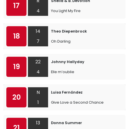
R
Sheila & B. Devotion
17
4
You Light My Fire
14
Theo Diepenbrock
18
7
Oh Darling
22
Johnny Hallyday
19
4
Elle m’oublie
N
Luisa Fernández
20
1
Give Love a Second Chance
13
Donna Summer
21