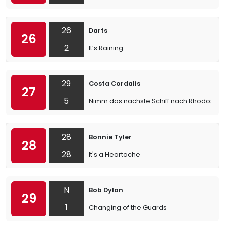
26
Darts
26
2
It’s Raining
29
Costa Cordalis
27
5
Nimm das nächste Schiff nach Rhodos
28
Bonnie Tyler
28
28
It's a Heartache
N
Bob Dylan
29
1
Changing of the Guards