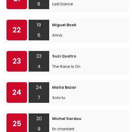
8
Last Dance
19
Miguel Bosé
22
6
Anna
23
Suzi Quatro
23
4
The Race Is On
24
Matia Bazar
24
7
Solo tu
20
Michel Sardou
25
9
En chantant