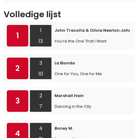
Volledige lijst
1
John Travolta & Olivia Newton‐John
1
13
You’re the One That I Want
3
La Bionda
2
10
One for You, One for Me
2
Marshall Hain
3
7
Dancing in the City
4
Boney M.
4