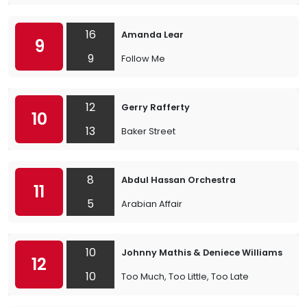
16
Amanda Lear
9
9
Follow Me
12
Gerry Rafferty
10
13
Baker Street
8
Abdul Hassan Orchestra
11
5
Arabian Affair
10
Johnny Mathis & Deniece Williams
12
10
Too Much, Too Little, Too Late