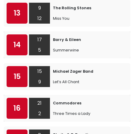
9
The Rolling Stones
13
12
Miss You
17
Barry & Eileen
14
5
Summerwine
15
Michael Zager Band
15
9
Let’s All Chant
21
Commodores
16
2
Three Times a Lady