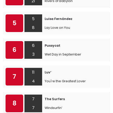
21
Rivers of Babylon
5
Luisa Fernández
5
8
Lay Love on You
6
Pussycat
6
3
Wet Day in September
11
Luv’
7
4
You're the Greatest Lover
7
The Surfers
8
7
Windsurfin’