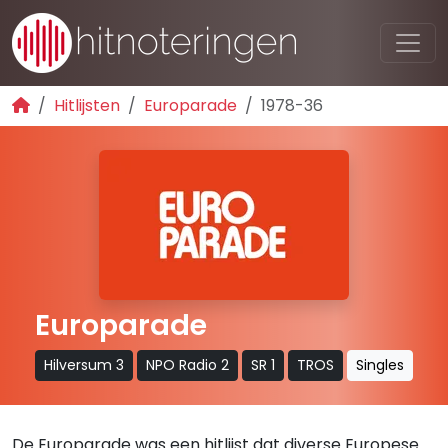
Hitlijsten
Europarade
1978-36
Europarade
Hilversum 3
NPO Radio 2
SR 1
TROS
Singles
De Europarade was een hitlijst dat diverse Europese