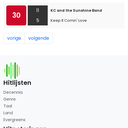
11
KC and the Sunshine Band
30
5
Keep It Comin' Love
vorige
volgende
Hitlijsten
Decennia
Genre
Taal
Land
Evergreens