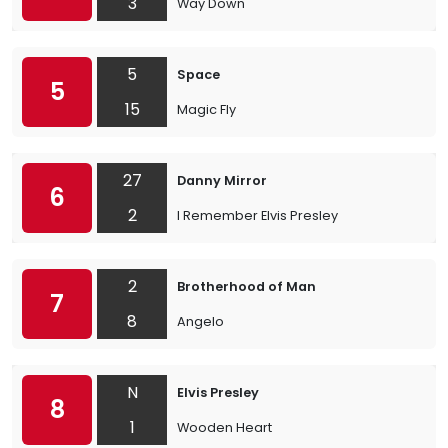
3
Way Down
5
Space
5
15
Magic Fly
27
Danny Mirror
6
2
I Remember Elvis Presley
2
Brotherhood of Man
7
8
Angelo
N
Elvis Presley
8
1
Wooden Heart