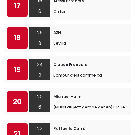
15
Alessi Brothers
17
6
Oh Lori
26
BZN
18
8
Sevilla
24
Claude François
19
2
L’amour c’est comme ça
20
Michael Holm
20
6
(Musst du jetzt gerade gehen) Lucille
22
Raffaella Carrà
21