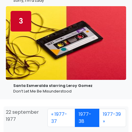
Sorry, I’m a Lady
3
Santa Esmeralda starring Leroy Gomez
Don’t Let Me Be Misunderstood
22 september
« 1977-
1977-
1977-39
1977
37
38
»