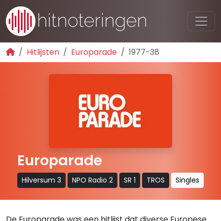
Hitlijsten
Europarade
1977-38
Europarade
Hilversum 3
NPO Radio 2
SR 1
TROS
Singles
De Europarade was een hitlijst dat diverse Europese