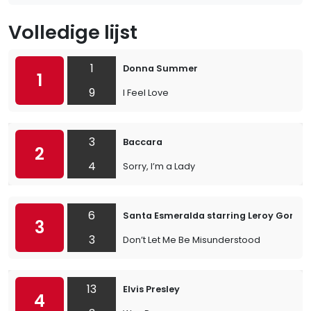
Volledige lijst
1
Donna Summer
1
9
I Feel Love
3
Baccara
2
4
Sorry, I’m a Lady
6
Santa Esmeralda starring Leroy Gomez
3
3
Don’t Let Me Be Misunderstood
13
Elvis Presley
4