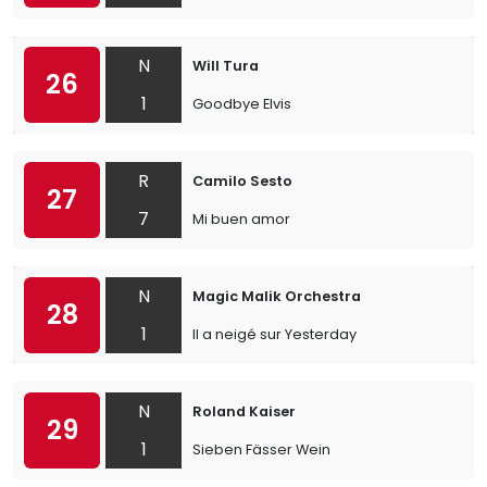
N
Will Tura
26
1
Goodbye Elvis
R
Camilo Sesto
27
7
Mi buen amor
N
Magic Malik Orchestra
28
1
Il a neigé sur Yesterday
N
Roland Kaiser
29
1
Sieben Fässer Wein