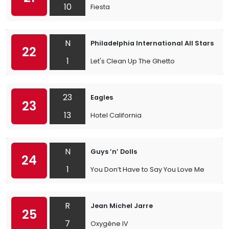
10
Fiesta
N
Philadelphia International All Stars
22
1
Let's Clean Up The Ghetto
23
Eagles
23
13
Hotel California
N
Guys ’n’ Dolls
24
1
You Don’t Have to Say You Love Me
R
Jean Michel Jarre
25
7
Oxygène IV