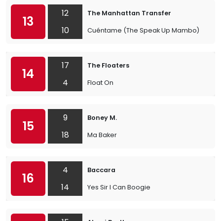
12
The Manhattan Transfer
13
10
Cuéntame (The Speak Up Mambo)
17
The Floaters
14
4
Float On
9
Boney M.
15
18
Ma Baker
4
Baccara
16
14
Yes Sir I Can Boogie