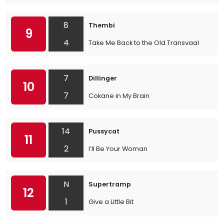
8
Thembi
9
4
Take Me Back to the Old Transvaal
7
Dillinger
10
7
Cokane in My Brain
14
Pussycat
11
2
I’ll Be Your Woman
N
Supertramp
12
1
Give a Little Bit